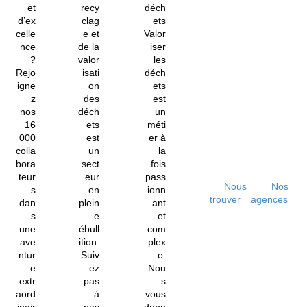
et
recy
déch
d’ex
clag
ets
celle
e et
Valor
nce
de la
iser
?
valor
les
Rejo
isati
déch
igne
on
ets
z
des
est
nos
déch
un
16
ets
méti
000
est
er à
colla
un
la
bora
sect
fois
teur
eur
pass
Nous
Nos
s
en
ionn
trouver
agences
dan
plein
ant
s
e
et
une
ébull
com
ave
ition.
plex
ntur
Suiv
e.
e
ez
Nou
extr
pas
s
aord
à
vous