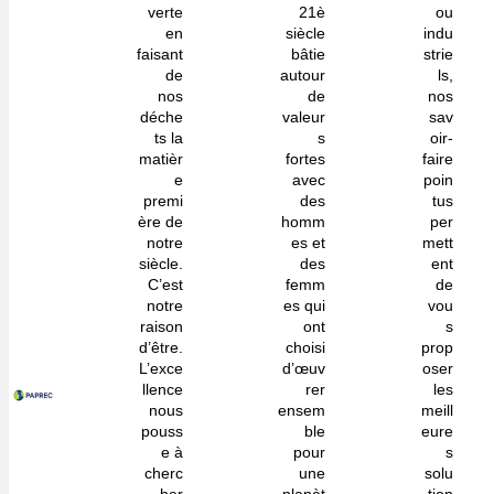
verte
21è
ou
en
siècle
indu
faisant
bâtie
strie
de
autour
ls,
nos
de
nos
déche
valeur
sav
ts la
s
oir-
matièr
fortes
faire
e
avec
poin
premi
des
tus
ère de
homm
per
notre
es et
mett
siècle.
des
ent
C’est
femm
de
notre
es qui
vou
raison
ont
s
d’être.
choisi
prop
L’exce
d’œuv
oser
llence
rer
les
nous
ensem
meill
pouss
ble
eure
e à
pour
s
cherc
une
solu