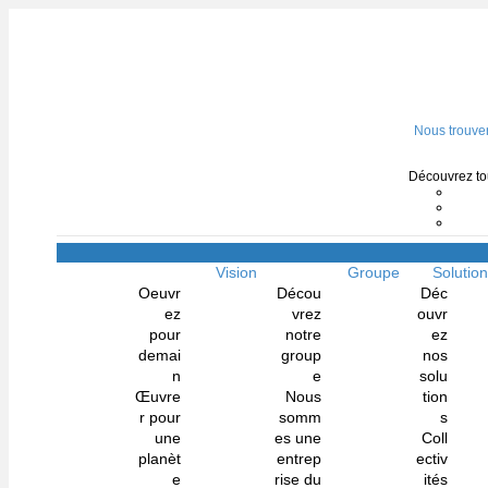
Nous trouve
Découvrez tou
Vision
Groupe
Solutio
Oeuvr
Décou
Déc
ez
vrez
ouvr
pour
notre
ez
demai
group
nos
n
e
solu
Œuvre
Nous
tion
r pour
somm
s
une
es une
Coll
planèt
entrep
ectiv
e
rise du
ités