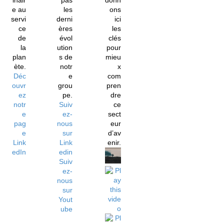
inair
pas
donn
e au
les
ons
servi
derni
ici
ce
ères
les
de
évol
clés
la
ution
pour
plan
s de
mieu
ète.
notr
x
Déc
e
com
ouvr
grou
pren
ez
pe.
dre
notr
Suiv
ce
e
ez-
sect
pag
nous
eur
e
sur
d’av
Link
Link
enir.
edIn
edin
Suiv
ez-
nous
sur
Yout
ube