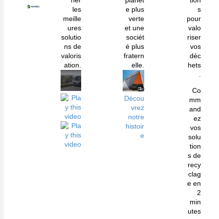
her
planèt
tion
les
e plus
s
meille
verte
pour
ures
et une
valo
solutio
sociét
riser
ns de
é plus
vos
valoris
fratern
déc
ation.
elle.
hets
.
Co
Décou
mm
vrez
and
notre
ez
histoir
vos
e
solu
tion
s de
recy
clag
e en
2
min
utes