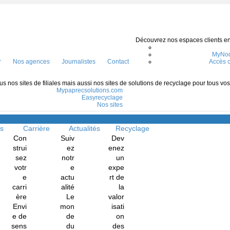
Découvrez nos espaces clients en l
MyNod
r
Nos agences
Journalistes
Contact
Accès c
s nos sites de filiales mais aussi nos sites de solutions de recyclage pour tous vo
Mypaprecsolutions.com
Easyrecyclage
Nos sites
Menu
ns
Carrière
Actualités
Recyclage
Con
Suiv
Dev
strui
ez
enez
sez
notr
un
votr
e
expe
e
actu
rt de
carri
alité
la
ère
Le
valor
Envi
mon
isati
e de
de
on
sens
du
des