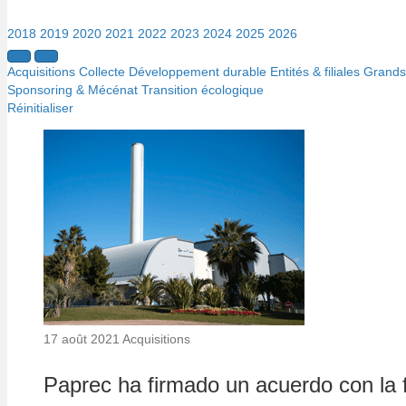
2018
2019
2020
2021
2022
2023
2024
2025
2026
Acquisitions
Collecte
Développement durable
Entités & filiales
Grands 
Sponsoring & Mécénat
Transition écologique
Réinitialiser
17 août 2021
Acquisitions
Paprec ha firmado un acuerdo con la f