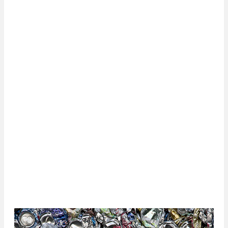
Ferrailles
Les ferrailles sont d’ores et déjà parmi les matières les
plus recyclées dans le monde. En moyenne, l’industrie
du recyclage fournit environ 30 % des besoins
mondiaux pour fabriquer l'acier.
Dans dix ans aura lieu le regroupement des différents
acteurs et la professionnalisation croissante du secteur.
Les interlocuteurs se spécialiseront par marché.
La profession s’orientera également vers l’exploitation
de nouveaux gisements : avions, bateaux, transports
en commun hors d’usage, etc. La nouvelle REP va
transformer le paysage du secteur.
Découvrez nos solutions pour les ferrailles