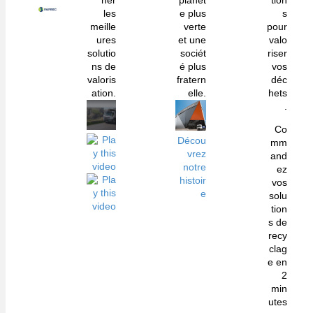
her
planèt
tion
les
e plus
s
meille
verte
pour
ures
et une
valo
solutio
sociét
riser
ns de
é plus
vos
valoris
fratern
déc
ation.
elle.
hets
.
Co
Décou
mm
vrez
and
notre
ez
histoir
vos
e
solu
tion
s de
recy
clag
e en
2
min
utes