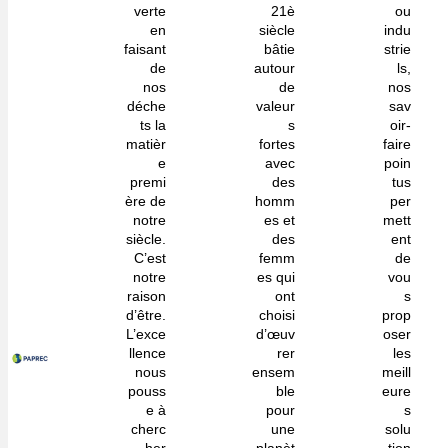
verte
21è
ou
en
siècle
indu
faisant
bâtie
strie
de
autour
ls,
nos
de
nos
déche
valeur
sav
ts la
s
oir-
matièr
fortes
faire
e
avec
poin
premi
des
tus
ère de
homm
per
notre
es et
mett
siècle.
des
ent
C’est
femm
de
notre
es qui
vou
raison
ont
s
d’être.
choisi
prop
L’exce
d’œuv
oser
llence
rer
les
nous
ensem
meill
pouss
ble
eure
e à
pour
s
cherc
une
solu