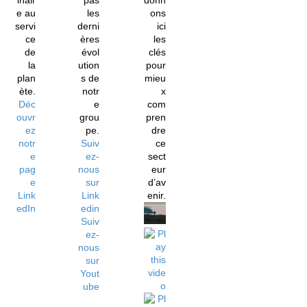
inair
pas
donn
e au
les
ons
servi
derni
ici
ce
ères
les
de
évol
clés
la
ution
pour
plan
s de
mieu
ète.
notr
x
Déc
e
com
ouvr
grou
pren
ez
pe.
dre
notr
Suiv
ce
e
ez-
sect
pag
nous
eur
e
sur
d’av
Link
Link
enir.
edIn
edin
Suiv
ez-
nous
sur
Yout
ube