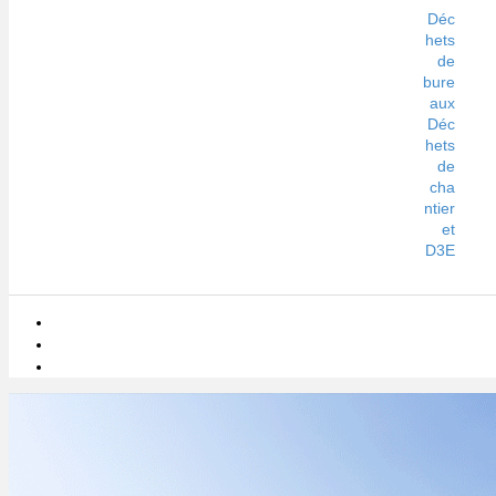
Déc
hets
de
bure
aux
Déc
hets
de
cha
ntier
et
D3E