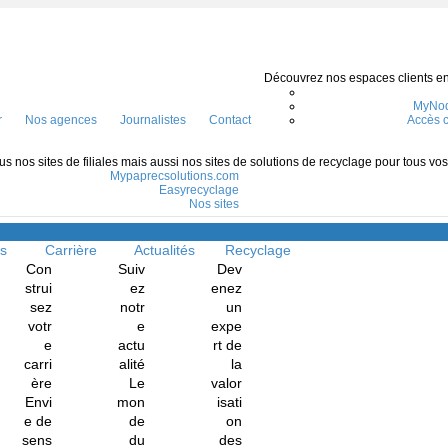
Découvrez nos espaces clients en l
MyNod
r
Nos agences
Journalistes
Contact
Accès c
s nos sites de filiales mais aussi nos sites de solutions de recyclage pour tous vo
Mypaprecsolutions.com
Easyrecyclage
Nos sites
Menu
ns
Carrière
Actualités
Recyclage
Con
Suiv
Dev
strui
ez
enez
sez
notr
un
votr
e
expe
e
actu
rt de
carri
alité
la
ère
Le
valor
Envi
mon
isati
e de
de
on
sens
du
des