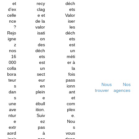
et
recy
déch
d’ex
clag
ets
celle
e et
Valor
nce
de la
iser
?
valor
les
Rejo
isati
déch
igne
on
ets
z
des
est
nos
déch
un
16
ets
méti
000
est
er à
colla
un
la
bora
sect
fois
teur
eur
pass
Nous
Nos
s
en
ionn
trouver
agences
dan
plein
ant
s
e
et
une
ébull
com
ave
ition.
plex
ntur
Suiv
e.
e
ez
Nou
extr
pas
s
aord
à
vous