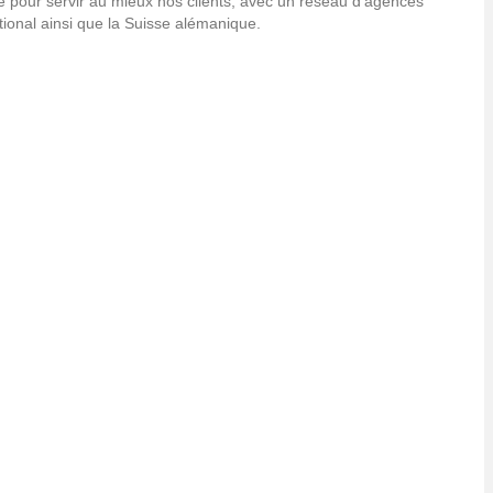
e pour servir au mieux nos clients, avec un réseau d’agences
ational ainsi que la Suisse alémanique.