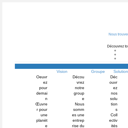
Nous trouve
Découvrez tou
Vision
Groupe
Solutio
Oeuvr
Décou
Déc
ez
vrez
ouvr
pour
notre
ez
demai
group
nos
n
e
solu
Œuvre
Nous
tion
r pour
somm
s
une
es une
Coll
planèt
entrep
ectiv
e
rise du
ités