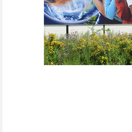
Implantations
Afin de gérer les déchets de tous nos clients et 
avec eux, nous avons plus de 350 sites et usines
territoire national. Notre maillage territorial n
appels d'offres nationaux auprès de grands gr