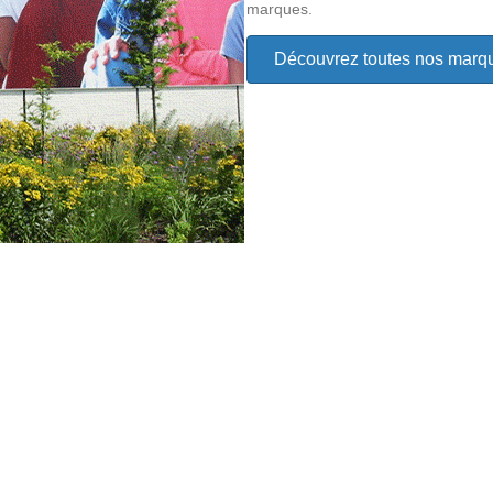
marques.
Découvrez toutes nos marq
cela en offrant le plus de proximité
 qui sont répartis sur tout le
ous permet alors de répondre à des
oupes.