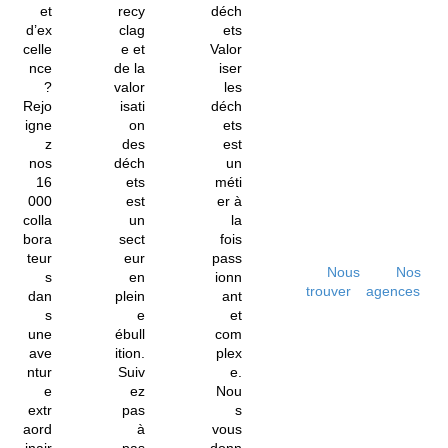
et
recy
déch
d’ex
clag
ets
celle
e et
Valor
nce
de la
iser
?
valor
les
Rejo
isati
déch
igne
on
ets
z
des
est
nos
déch
un
16
ets
méti
000
est
er à
colla
un
la
bora
sect
fois
teur
eur
pass
Nous
Nos
s
en
ionn
trouver
agences
dan
plein
ant
s
e
et
une
ébull
com
ave
ition.
plex
ntur
Suiv
e.
e
ez
Nou
extr
pas
s
aord
à
vous