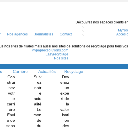
Découvrez nos espaces clients en l
MyNod
r
Nos agences
Journalistes
Contact
Accès c
s nos sites de filiales mais aussi nos sites de solutions de recyclage pour tous vo
Mypaprecsolutions.com
Easyrecyclage
Nos sites
Menu
ns
Carrière
Actualités
Recyclage
Con
Suiv
Dev
strui
ez
enez
sez
notr
un
votr
e
expe
e
actu
rt de
carri
alité
la
ère
Le
valor
Envi
mon
isati
e de
de
on
sens
du
des