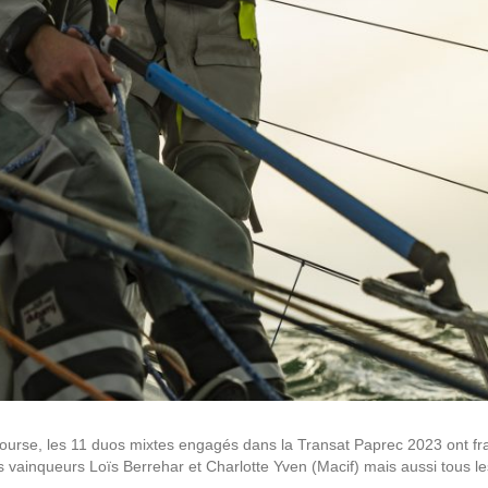
course, les 11 duos mixtes engagés dans la Transat Paprec 2023 ont fra
es vainqueurs Loïs Berrehar et Charlotte Yven (Macif) mais aussi tous l