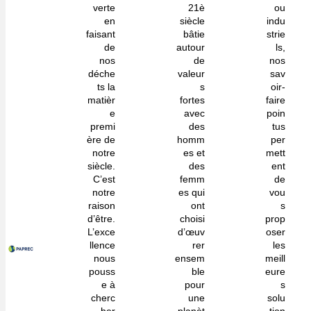
verte
21è
ou
en
siècle
indu
faisant
bâtie
strie
de
autour
ls,
nos
de
nos
déche
valeur
sav
ts la
s
oir-
matièr
fortes
faire
e
avec
poin
premi
des
tus
ère de
homm
per
notre
es et
mett
siècle.
des
ent
C’est
femm
de
notre
es qui
vou
raison
ont
s
d’être.
choisi
prop
L’exce
d’œuv
oser
llence
rer
les
nous
ensem
meill
pouss
ble
eure
e à
pour
s
cherc
une
solu