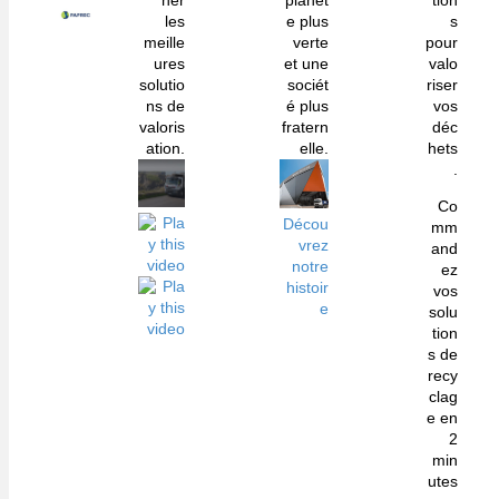
her
planèt
tion
les
e plus
s
meille
verte
pour
ures
et une
valo
solutio
sociét
riser
ns de
é plus
vos
valoris
fratern
déc
ation.
elle.
hets
.
Co
Décou
mm
vrez
and
notre
ez
histoir
vos
e
solu
tion
s de
recy
clag
e en
2
min
utes