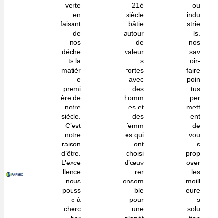
verte
21è
ou
en
siècle
indu
faisant
bâtie
strie
de
autour
ls,
nos
de
nos
déche
valeur
sav
ts la
s
oir-
matièr
fortes
faire
e
avec
poin
premi
des
tus
ère de
homm
per
notre
es et
mett
siècle.
des
ent
C’est
femm
de
notre
es qui
vou
raison
ont
s
d’être.
choisi
prop
L’exce
d’œuv
oser
llence
rer
les
nous
ensem
meill
pouss
ble
eure
e à
pour
s
cherc
une
solu