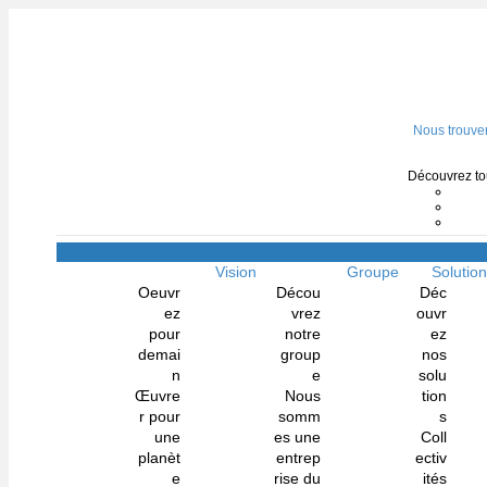
Nous trouve
Découvrez tou
Vision
Groupe
Solutio
Oeuvr
Décou
Déc
ez
vrez
ouvr
pour
notre
ez
demai
group
nos
n
e
solu
Œuvre
Nous
tion
r pour
somm
s
une
es une
Coll
planèt
entrep
ectiv
e
rise du
ités