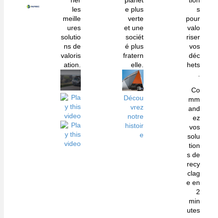
her
planèt
tion
les
e plus
s
meille
verte
pour
ures
et une
valo
solutio
sociét
riser
ns de
é plus
vos
valoris
fratern
déc
ation.
elle.
hets
.
Co
Décou
mm
vrez
and
notre
ez
histoir
vos
e
solu
tion
s de
recy
clag
e en
2
min
utes