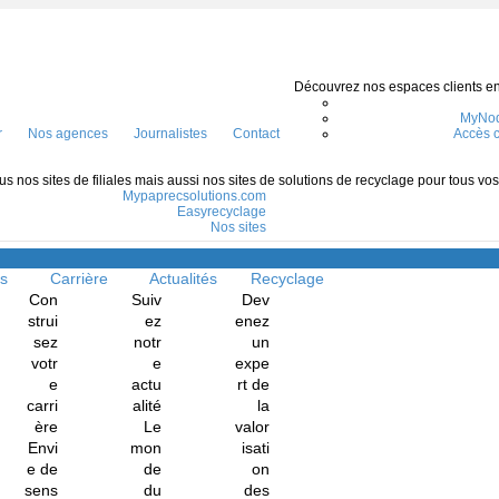
Découvrez nos espaces clients en l
MyNod
r
Nos agences
Journalistes
Contact
Accès c
s nos sites de filiales mais aussi nos sites de solutions de recyclage pour tous vo
Mypaprecsolutions.com
Easyrecyclage
Nos sites
Menu
ns
Carrière
Actualités
Recyclage
Con
Suiv
Dev
strui
ez
enez
sez
notr
un
votr
e
expe
e
actu
rt de
carri
alité
la
ère
Le
valor
Envi
mon
isati
e de
de
on
sens
du
des