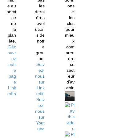
inair
pas
donn
e au
les
ons
servi
derni
ici
ce
ères
les
de
évol
clés
la
ution
pour
plan
s de
mieu
ète.
notr
x
Déc
e
com
ouvr
grou
pren
ez
pe.
dre
notr
Suiv
ce
e
ez-
sect
pag
nous
eur
e
sur
d’av
Link
Link
enir.
edIn
edin
Suiv
ez-
nous
sur
Yout
ube