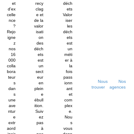
et
recy
déch
d’ex
clag
ets
celle
e et
Valor
nce
de la
iser
?
valor
les
Rejo
isati
déch
igne
on
ets
z
des
est
nos
déch
un
16
ets
méti
000
est
er à
colla
un
la
bora
sect
fois
teur
eur
pass
Nous
Nos
s
en
ionn
trouver
agences
dan
plein
ant
s
e
et
une
ébull
com
ave
ition.
plex
ntur
Suiv
e.
e
ez
Nou
extr
pas
s
aord
à
vous