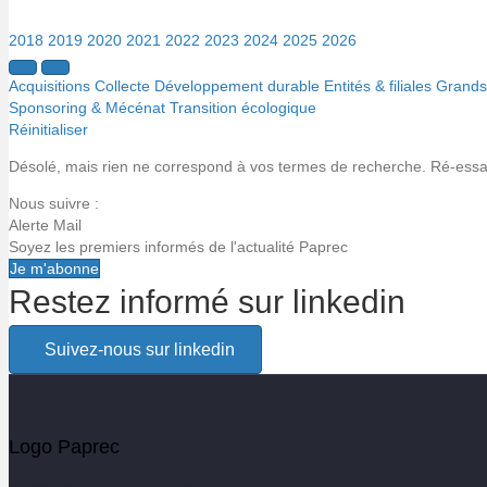
2018
2019
2020
2021
2022
2023
2024
2025
2026
Acquisitions
Collecte
Développement durable
Entités & filiales
Grands 
Sponsoring & Mécénat
Transition écologique
Réinitialiser
Désolé, mais rien ne correspond à vos termes de recherche. Ré-essaye
Nous suivre :
Alerte Mail
Soyez les premiers informés de l'actualité Paprec
Je m'abonne
Restez informé sur linkedin
Alerte email
Suivez-nous sur linkedin
Soyez les premiers informés de l'actualité Paprec
Votre email
Logo Paprec