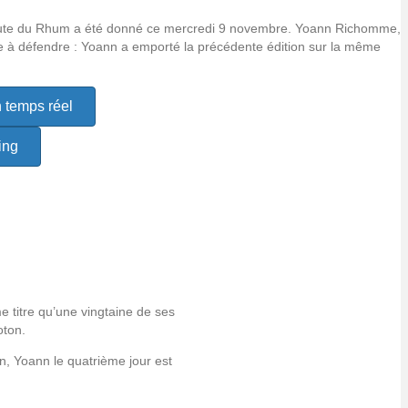
 Route du Rhum a été donné ce mercredi 9 novembre. Yoann Richomme,
tre à défendre : Yoann a emporté la précédente édition sur la même
n temps réel
ing
 titre qu’une vingtaine de ses
oton.
n, Yoann le quatrième jour est