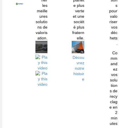
her
planèt
tion
les
e plus
s
meille
verte
pour
ures
et une
valo
solutio
sociét
riser
ns de
é plus
vos
valoris
fratern
déc
ation.
elle.
hets
.
Co
Décou
mm
vrez
and
notre
ez
histoir
vos
e
solu
tion
s de
recy
clag
e en
2
min
utes