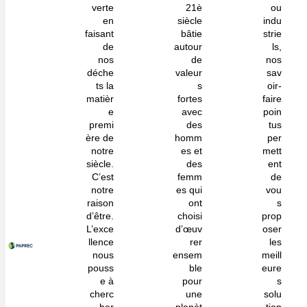
verte
21è
ou
en
siècle
indu
faisant
bâtie
strie
de
autour
ls,
nos
de
nos
déche
valeur
sav
ts la
s
oir-
matièr
fortes
faire
e
avec
poin
premi
des
tus
ère de
homm
per
notre
es et
mett
siècle.
des
ent
C’est
femm
de
notre
es qui
vou
raison
ont
s
d’être.
choisi
prop
L’exce
d’œuv
oser
llence
rer
les
nous
ensem
meill
pouss
ble
eure
e à
pour
s
cherc
une
solu