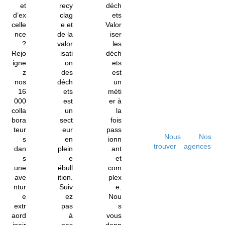
et
recy
déch
d’ex
clag
ets
celle
e et
Valor
nce
de la
iser
?
valor
les
Rejo
isati
déch
igne
on
ets
z
des
est
nos
déch
un
16
ets
méti
000
est
er à
colla
un
la
bora
sect
fois
teur
eur
pass
Nous
Nos
s
en
ionn
trouver
agences
dan
plein
ant
s
e
et
une
ébull
com
ave
ition.
plex
ntur
Suiv
e.
e
ez
Nou
extr
pas
s
aord
à
vous