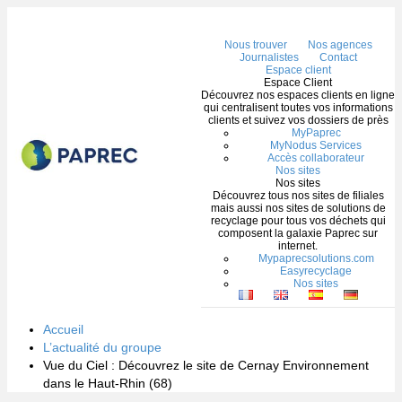
Me
Nous trouver
Nos agences
Journalistes
Contact
Espace client
Espace Client
Découvrez nos espaces clients en ligne
qui centralisent toutes vos informations
clients et suivez vos dossiers de près
MyPaprec
MyNodus Services
Accès collaborateur
Nos sites
Nos sites
Découvrez tous nos sites de filiales
mais aussi nos sites de solutions de
recyclage pour tous vos déchets qui
composent la galaxie Paprec sur
internet.
Mypaprecsolutions.com
Easyrecyclage
Nos sites
Accueil
L’actualité du groupe
Vue du Ciel : Découvrez le site de Cernay Environnement
dans le Haut-Rhin (68)