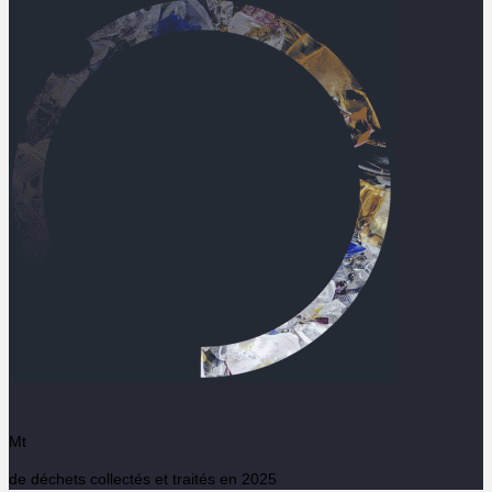
Salut c'est nous...
les Cookies !
On a attendu d'être sûrs que le contenu de
ce site vous intéresse avant de vous
déranger, mais on aimerait bien vous accompagner pendant votre
visite...
C'est OK pour vous ?
Mt
À quoi servent ces cookies :
de déchets collectés et traités en 2025