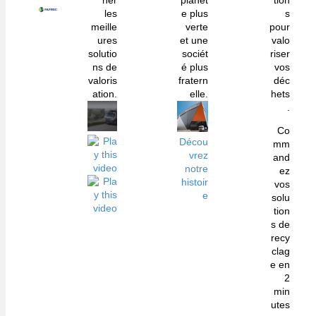
her
planèt
tion
les
e plus
s
meille
verte
pour
ures
et une
valo
solutio
sociét
riser
ns de
é plus
vos
valoris
fratern
déc
ation.
elle.
hets
.
Co
Décou
mm
vrez
and
notre
ez
histoir
vos
e
solu
tion
s de
recy
clag
e en
2
min
utes