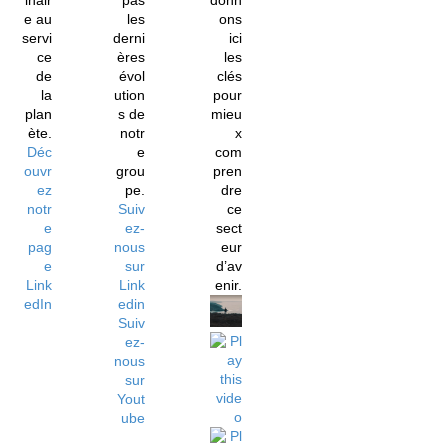
inair
pas
donn
e au
les
ons
servi
derni
ici
ce
ères
les
de
évol
clés
la
ution
pour
plan
s de
mieu
ète.
notr
x
Déc
e
com
ouvr
grou
pren
ez
pe.
dre
notr
Suiv
ce
e
ez-
sect
pag
nous
eur
e
sur
d’av
Link
Link
enir.
edIn
edin
Suiv
ez-
nous
sur
Yout
ube