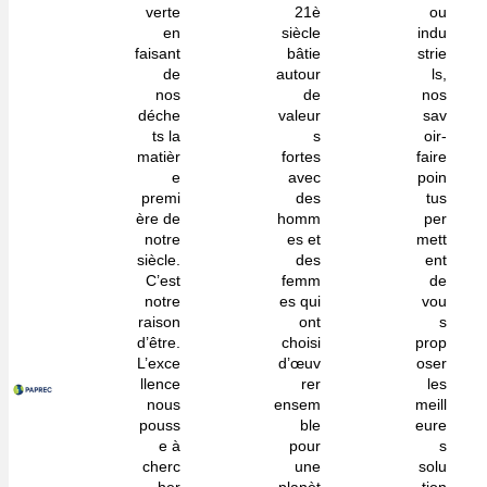
verte
21è
ou
en
siècle
indu
faisant
bâtie
strie
de
autour
ls,
nos
de
nos
déche
valeur
sav
ts la
s
oir-
matièr
fortes
faire
e
avec
poin
premi
des
tus
ère de
homm
per
notre
es et
mett
siècle.
des
ent
C’est
femm
de
notre
es qui
vou
raison
ont
s
d’être.
choisi
prop
L’exce
d’œuv
oser
llence
rer
les
nous
ensem
meill
pouss
ble
eure
e à
pour
s
cherc
une
solu