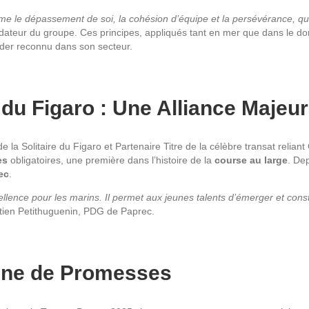
mme le dépassement de soi, la cohésion d’équipe et la persévérance, 
dateur du groupe. Ces principes, appliqués tant en mer que dans le dom
ader reconnu dans son secteur.
e du Figaro : Une Alliance Majeu
e la Solitaire du Figaro et Partenaire Titre de la célèbre transat reli
es
obligatoires, une première dans l’histoire de la
course au large
. Dep
ec
.
cellence pour les marins. Il permet aux jeunes talents d’émerger et con
ien Petithuguenin, PDG de Paprec.
eine de Promesses