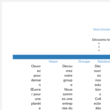
Nous trouve
Découvrez tou
Vision
Groupe
Solutio
Oeuvr
Décou
Déc
ez
vrez
ouvr
pour
notre
ez
demai
group
nos
n
e
solu
Œuvre
Nous
tion
r pour
somm
s
une
es une
Coll
planèt
entrep
ectiv
e
rise du
ités