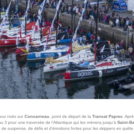
yeux rivés sur
Concarneau
, point de départ de la
Transat Paprec
. Apr
au 3 pour une traversée de l’Atlantique qui les mènera jusqu’à
Saint-B
t de suspense, de défis et d’émotions fortes pour les skippers en quêt