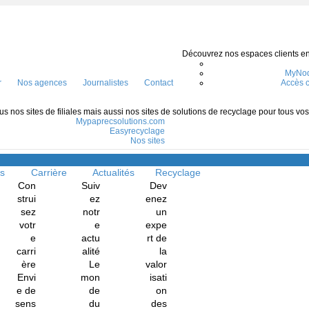
Découvrez nos espaces clients en l
MyNod
r
Nos agences
Journalistes
Contact
Accès c
s nos sites de filiales mais aussi nos sites de solutions de recyclage pour tous vo
Mypaprecsolutions.com
Easyrecyclage
Nos sites
Menu
ns
Carrière
Actualités
Recyclage
Con
Suiv
Dev
strui
ez
enez
sez
notr
un
votr
e
expe
e
actu
rt de
carri
alité
la
ère
Le
valor
Envi
mon
isati
e de
de
on
sens
du
des