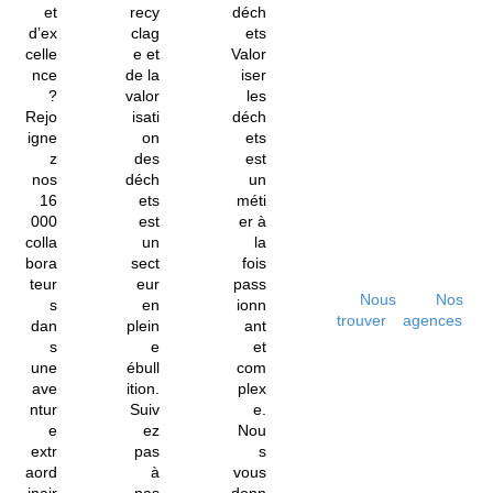
et
recy
déch
d’ex
clag
ets
celle
e et
Valor
nce
de la
iser
?
valor
les
Rejo
isati
déch
igne
on
ets
z
des
est
nos
déch
un
16
ets
méti
000
est
er à
colla
un
la
bora
sect
fois
teur
eur
pass
Nous
Nos
s
en
ionn
trouver
agences
dan
plein
ant
s
e
et
une
ébull
com
ave
ition.
plex
ntur
Suiv
e.
e
ez
Nou
extr
pas
s
aord
à
vous