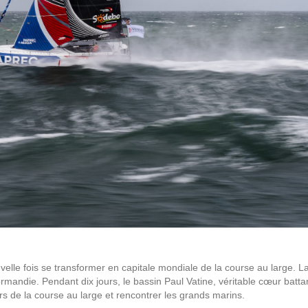
le fois se transformer en capitale mondiale de la course au large. La c
ormandie. Pendant dix jours, le bassin Paul Vatine, véritable cœur bat
ers de la course au large et rencontrer les grands marins.