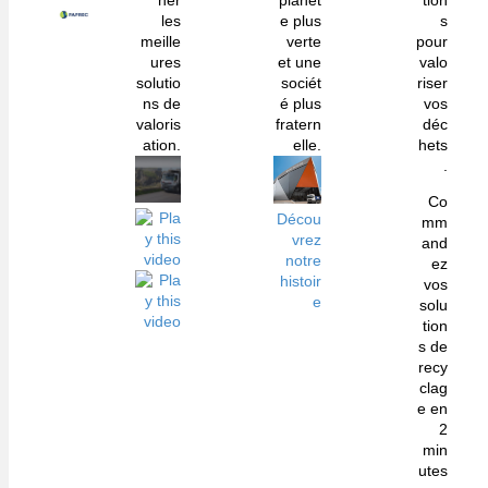
her
planèt
tion
les
e plus
s
meille
verte
pour
ures
et une
valo
solutio
sociét
riser
ns de
é plus
vos
valoris
fratern
déc
ation.
elle.
hets
.
Co
Décou
mm
vrez
and
notre
ez
histoir
vos
e
solu
tion
s de
recy
clag
e en
2
min
utes