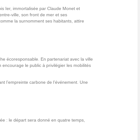
ois Ier, immortalisée par Claude Monet et
tre-ville, son front de mer et ses
, comme la surnomment ses habitants, attire
rche écoresponsable. En partenariat avec la ville
encourage le public à privilégier les mobilités
uisant l’empreinte carbone de l’événement. Une
nnée : le départ sera donné en quatre temps,