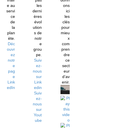
inair
pas
donn
e au
les
ons
servi
derni
ici
ce
ères
les
de
évol
clés
la
ution
pour
plan
s de
mieu
ète.
notr
x
Déc
e
com
ouvr
grou
pren
ez
pe.
dre
notr
Suiv
ce
e
ez-
sect
pag
nous
eur
e
sur
d’av
Link
Link
enir.
edIn
edin
Suiv
ez-
nous
sur
Yout
ube