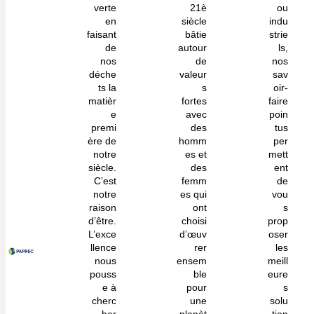
verte
21è
ou
en
siècle
indu
faisant
bâtie
strie
de
autour
ls,
nos
de
nos
déche
valeur
sav
ts la
s
oir-
matièr
fortes
faire
e
avec
poin
premi
des
tus
ère de
homm
per
notre
es et
mett
siècle.
des
ent
C’est
femm
de
notre
es qui
vou
raison
ont
s
d’être.
choisi
prop
L’exce
d’œuv
oser
llence
rer
les
nous
ensem
meill
pouss
ble
eure
e à
pour
s
cherc
une
solu