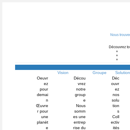
Nous trouve
Découvrez tou
Vision
Groupe
Solutio
Oeuvr
Décou
Déc
ez
vrez
ouvr
pour
notre
ez
demai
group
nos
n
e
solu
Œuvre
Nous
tion
r pour
somm
s
une
es une
Coll
planèt
entrep
ectiv
e
rise du
ités