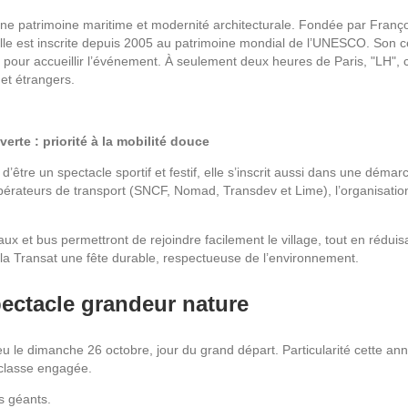
bine patrimoine maritime et modernité architecturale. Fondée par Franç
lle est inscrite depuis 2005 au patrimoine mondial de l’UNESCO. Son cen
al pour accueillir l’événement. À seulement deux heures de Paris, "LH"
 et étrangers.
rte : priorité à la mobilité douce
’être un spectacle sportif et festif, elle s’inscrit aussi dans une déma
pérateurs de transport (SNCF, Nomad, Transdev et Lime), l’organisation 
ionaux et bus permettront de rejoindre facilement le village, tout en réd
 de la Transat une fête durable, respectueuse de l’environnement.
ectacle grandeur nature
ieu le dimanche 26 octobre, jour du grand départ. Particularité cette a
classe engagée.
s géants.