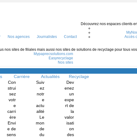
Découvrez nos espaces clients en l
MyNod
r
Nos agences
Journalistes
Contact
Accès c
s nos sites de filiales mais aussi nos sites de solutions de recyclage pour tous vo
Mypaprecsolutions.com
Easyrecyclage
Nos sites
Menu
ns
Carrière
Actualités
Recyclage
Con
Suiv
Dev
strui
ez
enez
sez
notr
un
votr
e
expe
e
actu
rt de
carri
alité
la
ère
Le
valor
Envi
mon
isati
e de
de
on
sens
du
des