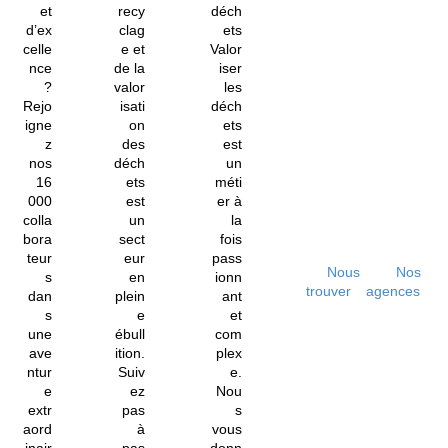
et
recy
déch
d’ex
clag
ets
celle
e et
Valor
nce
de la
iser
?
valor
les
Rejo
isati
déch
igne
on
ets
z
des
est
nos
déch
un
16
ets
méti
000
est
er à
colla
un
la
bora
sect
fois
teur
eur
pass
Nous
Nos
s
en
ionn
trouver
agences
dan
plein
ant
s
e
et
une
ébull
com
ave
ition.
plex
ntur
Suiv
e.
e
ez
Nou
extr
pas
s
aord
à
vous