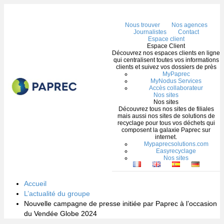
Me
Nous trouver
Nos agences
Journalistes
Contact
Espace client
Espace Client
Découvrez nos espaces clients en ligne
qui centralisent toutes vos informations
clients et suivez vos dossiers de près
MyPaprec
MyNodus Services
Accès collaborateur
Nos sites
Nos sites
Découvrez tous nos sites de filiales
mais aussi nos sites de solutions de
recyclage pour tous vos déchets qui
composent la galaxie Paprec sur
internet.
Mypaprecsolutions.com
Easyrecyclage
Nos sites
Accueil
L’actualité du groupe
Nouvelle campagne de presse initiée par Paprec à l’occasion
du Vendée Globe 2024