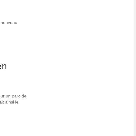
e nouveau
en
our un parc de
t ainsi le