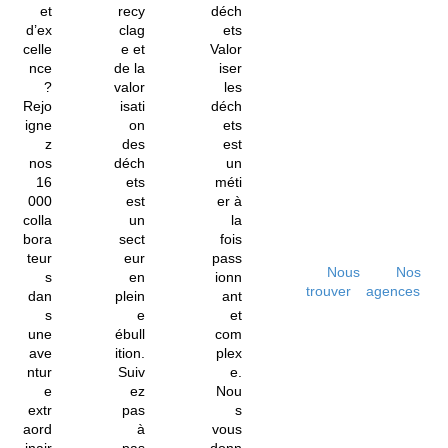
et
recy
déch
d’ex
clag
ets
celle
e et
Valor
nce
de la
iser
?
valor
les
Rejo
isati
déch
igne
on
ets
z
des
est
nos
déch
un
16
ets
méti
000
est
er à
colla
un
la
bora
sect
fois
teur
eur
pass
Nous
Nos
s
en
ionn
trouver
agences
dan
plein
ant
s
e
et
une
ébull
com
ave
ition.
plex
ntur
Suiv
e.
e
ez
Nou
extr
pas
s
aord
à
vous