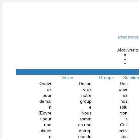
Nous trouve
Découvrez tou
Vision
Groupe
Solutio
Oeuvr
Décou
Déc
ez
vrez
ouvr
pour
notre
ez
demai
group
nos
n
e
solu
Œuvre
Nous
tion
r pour
somm
s
une
es une
Coll
planèt
entrep
ectiv
e
rise du
ités