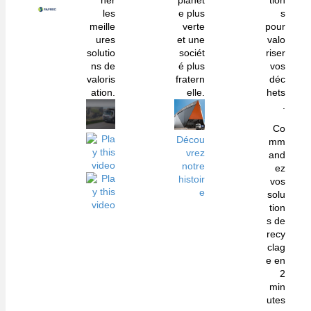
her
planèt
tion
les
e plus
s
meille
verte
pour
ures
et une
valo
solutio
sociét
riser
ns de
é plus
vos
valoris
fratern
déc
ation.
elle.
hets
.
Co
Décou
mm
vrez
and
notre
ez
histoir
vos
e
solu
tion
s de
recy
clag
e en
2
min
utes