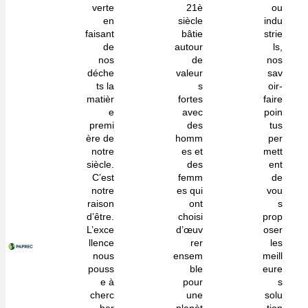
verte
21è
ou
en
siècle
indu
faisant
bâtie
strie
de
autour
ls,
nos
de
nos
déche
valeur
sav
ts la
s
oir-
matièr
fortes
faire
e
avec
poin
premi
des
tus
ère de
homm
per
notre
es et
mett
siècle.
des
ent
C’est
femm
de
notre
es qui
vou
raison
ont
s
d’être.
choisi
prop
L’exce
d’œuv
oser
llence
rer
les
nous
ensem
meill
pouss
ble
eure
e à
pour
s
cherc
une
solu