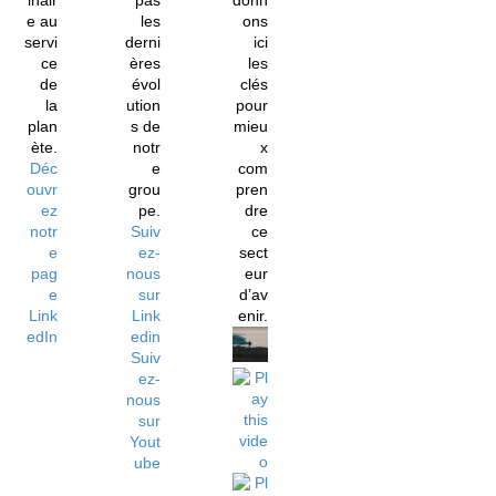
inair
pas
donn
e au
les
ons
servi
derni
ici
ce
ères
les
de
évol
clés
la
ution
pour
plan
s de
mieu
ète.
notr
x
Déc
e
com
ouvr
grou
pren
ez
pe.
dre
notr
Suiv
ce
e
ez-
sect
pag
nous
eur
e
sur
d’av
Link
Link
enir.
edIn
edin
Suiv
ez-
nous
sur
Yout
ube