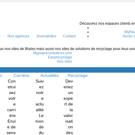
Découvrez nos espaces clients en l
MyNod
r
Nos agences
Journalistes
Contact
Accès c
s nos sites de filiales mais aussi nos sites de solutions de recyclage pour tous vo
Mypaprecsolutions.com
Easyrecyclage
Nos sites
Menu
ns
Carrière
Actualités
Recyclage
Con
Suiv
Dev
strui
ez
enez
sez
notr
un
votr
e
expe
e
actu
rt de
carri
alité
la
ère
Le
valor
Envi
mon
isati
e de
de
on
sens
du
des