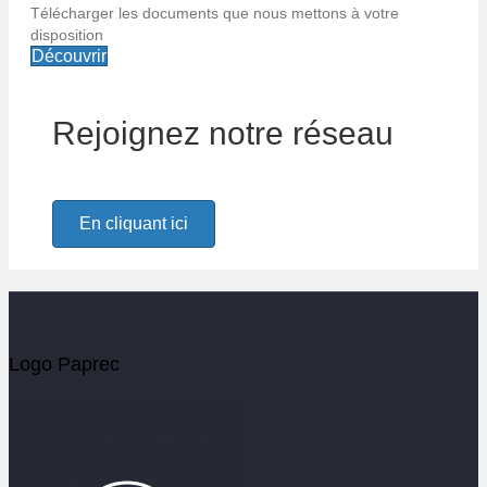
Télécharger les documents que nous mettons à votre
Alerte email
disposition
Découvrir
Soyez les premiers informés de l'actualité Paprec
Rejoignez notre réseau
Votre email
En cliquant ici
Logo Paprec