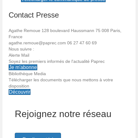
Contact Presse
Agathe Remoue
128 boulevard Haussmann
75 008 Paris,
France
agathe.remoue@paprec.com
06 27 47 60 69
Nous suivre :
Alerte Mail
Soyez les premiers informés de l'actualité Paprec
Je m'abonne
Bibliothèque Media
Télécharger les documents que nous mettons à votre
Alerte email
disposition
Découvrir
Soyez les premiers informés de l'actualité Paprec
Rejoignez notre réseau
Votre email