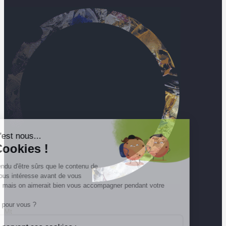
Salut c'est nous...
les Cookies !
On a attendu d'être sûrs que le contenu de
ce site vous intéresse avant de vous
déranger, mais on aimerait bien vous accompagner pendant votre
visite...
C'est OK pour vous ?
Mt