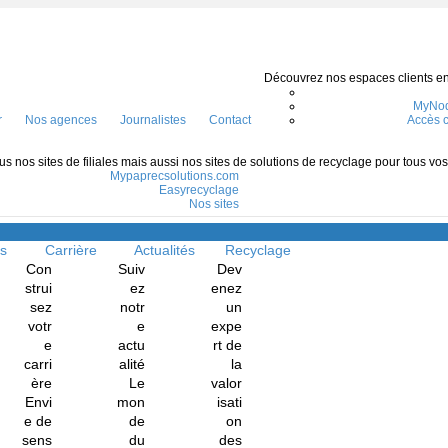
Découvrez nos espaces clients en l
MyNod
r
Nos agences
Journalistes
Contact
Accès c
s nos sites de filiales mais aussi nos sites de solutions de recyclage pour tous vo
Mypaprecsolutions.com
Easyrecyclage
Nos sites
Menu
ns
Carrière
Actualités
Recyclage
Con
Suiv
Dev
strui
ez
enez
sez
notr
un
votr
e
expe
e
actu
rt de
carri
alité
la
ère
Le
valor
Envi
mon
isati
e de
de
on
sens
du
des