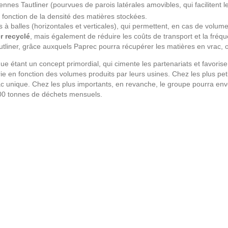
nes Tautliner (pourvues de parois latérales amovibles, qui facilitent 
fonction de la densité des matières stockées.
 balles (horizontales et verticales), qui permettent, en cas de volumes
r recyclé
, mais également de réduire les coûts de transport et la fré
iner, grâce auxquels Paprec pourra récupérer les matières en vrac, ou 
ique étant un concept primordial, qui cimente les partenariats et favoris
 en fonction des volumes produits par leurs usines. Chez les plus pet
ac unique. Chez les plus importants, en revanche, le groupe pourra env
 000 tonnes de déchets mensuels.
d’hui séparé en deux entités
roupe a su, en mettant au point des
automatique parmi les plus
rogresser dans le domaine de
 ses clients de se concentrer sur
trouver dans les usines