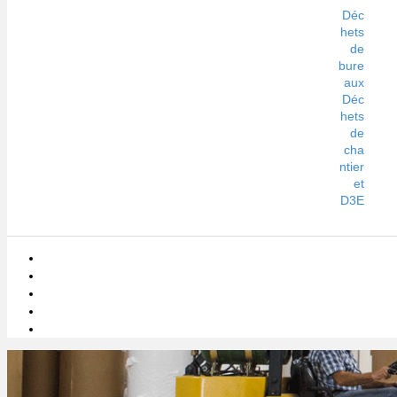
Déc
hets
de
bure
aux
Déc
hets
de
cha
ntier
et
D3E