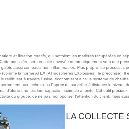
e, tout d’abord, directement
 grande vitesse (presses,
i récupèrent puis acheminent les
chets, avant de les renvoyer vers
du chauffeur chargé de collecter les
ense de toute intervention
ère et filtration rotatifs, qui nettoient les matières récupérées en sépara
Cette poussière sera ensuite envoyée automatiquement vers une presse 
s galets aussi compacts non inflammables. Plus propre, ce processus pe
ndie (comme la norme ATEX (ATmosphères EXplosives) le préconise). Il es
ur le rediffuser à travers l’usine, économisant ainsi le système de chauff
 permettent aux techniciens Paprec de surveiller à distance le niveau 
l d’alerte une fois leur capacité maximale atteinte. Cet outil précieu
ivité du groupe, de ne pas monopoliser l’attention du client, mais aussi
LA COLLECTE 