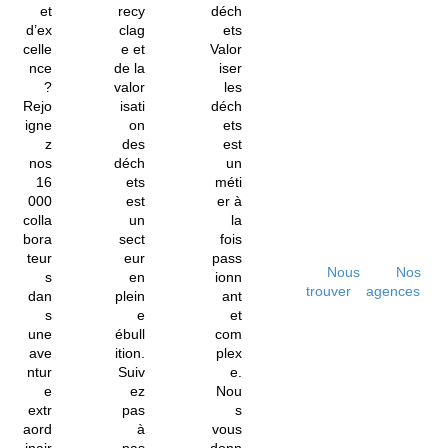
et
recy
déch
d’ex
clag
ets
celle
e et
Valor
nce
de la
iser
?
valor
les
Rejo
isati
déch
igne
on
ets
z
des
est
nos
déch
un
16
ets
méti
000
est
er à
colla
un
la
bora
sect
fois
teur
eur
pass
Nous
Nos
s
en
ionn
trouver
agences
dan
plein
ant
s
e
et
une
ébull
com
ave
ition.
plex
ntur
Suiv
e.
e
ez
Nou
extr
pas
s
aord
à
vous