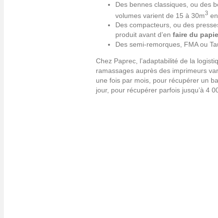
Des bennes classiques, ou des ben
3
volumes varient de 15 à 30m
en 
Des compacteurs, ou des presses à
produit avant d’en
faire du papie
Des semi-remorques, FMA ou Tautl
Chez Paprec, l’adaptabilité de la logist
ramassages auprès des imprimeurs varie
une fois par mois, pour récupérer un b
jour, pour récupérer parfois jusqu’à 4
Technologie
A la tête de son propre bureau d’études, aujour
(Paprec Techniques et Paprec Aspiration), le g
outils de reporting informatique et de collecte 
performants à l’heure actuelle, innover pour p
la
récupération papier
, mais aussi permettre à
leur cœur de métier.
Au-delà des méthodes précitées, on peut donc 