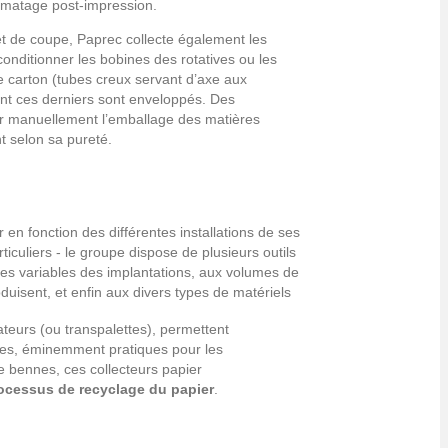
rmatage post-impression.
et de coupe, Paprec collecte également les
conditionner les bobines des rotatives ou les
e carton (tubes creux servant d’axe aux
ont ces derniers sont enveloppés. Des
r manuellement l’emballage des matières
t selon sa pureté.
r en fonction des différentes installations de ses
ticuliers - le groupe dispose de plusieurs outils
ies variables des implantations, aux volumes de
duisent, et enfin aux divers types de matériels
teurs (ou transpalettes), permettent
les, éminemment pratiques pour les
de bennes, ces collecteurs papier
ocessus de recyclage du papier
.