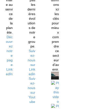
inair
pas
donn
e au
les
ons
servi
derni
ici
ce
ères
les
de
évol
clés
la
ution
pour
plan
s de
mieu
ète.
notr
x
Déc
e
com
ouvr
grou
pren
ez
pe.
dre
notr
Suiv
ce
e
ez-
sect
pag
nous
eur
e
sur
d’av
Link
Link
enir.
edIn
edin
Suiv
ez-
nous
sur
Yout
ube