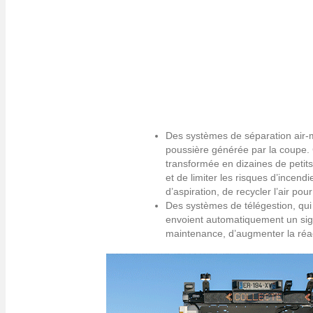
partenaires :
Des systèmes d’aspiration et de convoyag
installés sur les chaînes de production à
encarteuses, brocheuses, plieuses…), qu
chutes de papier vers des stations de dé
des compacteurs. Ainsi, mis à part celle 
matières compactées, le procédé se disp
humaine.
Des systèmes de séparation air-mati
poussière générée par la coupe. 
transformée en dizaines de petit
et de limiter les risques d’ince
d’aspiration, de recycler l’air po
Des systèmes de télégestion, qui
envoient automatiquement un signa
maintenance, d’augmenter la réact