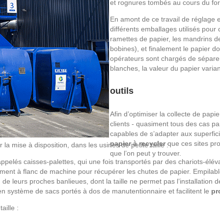
et rognures tombés au cours du fo
En amont de ce travail de réglage 
différents emballages utilisés pour 
ramettes de papier, les mandrins d
bobines), et finalement le papier d
opérateurs sont chargés de sépare
blanches, la valeur du papier varian
outils
Afin d’optimiser la collecte de papie
clients - quasiment tous des cas par
capables de s’adapter aux superfic
papier à recycler
que ces sites pro
la mise à disposition, dans les usines de petite taille :
que l’on peut y trouver.
elés caisses-palettes, qui une fois transportés par des chariots-éléva
ment à flanc de machine pour récupérer les chutes de papier. Empilab
de leurs proches banlieues, dont la taille ne permet pas l’installation 
n système de sacs portés à dos de manutentionnaire et facilitent le
pr
ille :