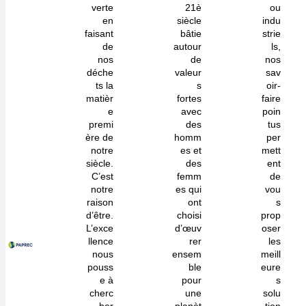
verte
21è
ou
en
siècle
indu
faisant
bâtie
strie
de
autour
ls,
nos
de
nos
déche
valeur
sav
ts la
s
oir-
matièr
fortes
faire
e
avec
poin
premi
des
tus
ère de
homm
per
notre
es et
mett
siècle.
des
ent
C’est
femm
de
notre
es qui
vou
raison
ont
s
d’être.
choisi
prop
L’exce
d’œuv
oser
llence
rer
les
nous
ensem
meill
pouss
ble
eure
e à
pour
s
cherc
une
solu