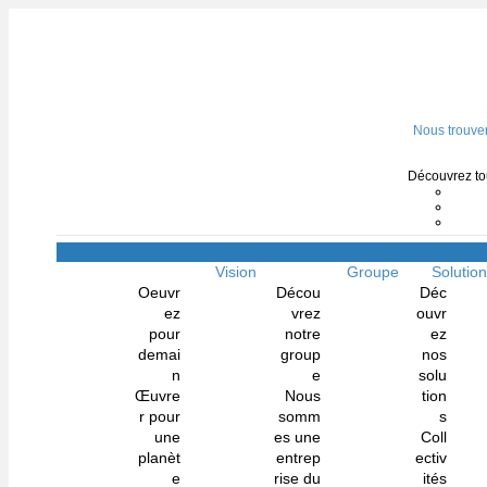
Nous trouve
Découvrez tou
Vision
Groupe
Solutio
Oeuvr
Décou
Déc
ez
vrez
ouvr
pour
notre
ez
demai
group
nos
n
e
solu
Œuvre
Nous
tion
r pour
somm
s
une
es une
Coll
planèt
entrep
ectiv
e
rise du
ités