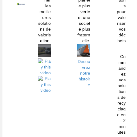
her
planèt
tion
les
e plus
s
meille
verte
pour
ures
et une
valo
solutio
sociét
riser
ns de
é plus
vos
valoris
fratern
déc
ation.
elle.
hets
.
Co
Décou
mm
vrez
and
notre
ez
histoir
vos
e
solu
tion
s de
recy
clag
e en
2
min
utes