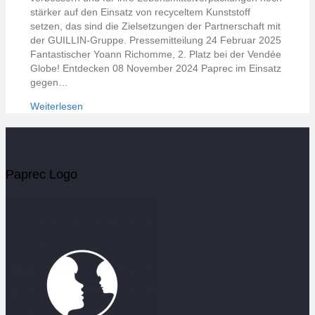
stärker auf den Einsatz von recyceltem Kunststoff
setzen, das sind die Zielsetzungen der Partnerschaft mit
der GUILLIN-Gruppe. Pressemitteilung 24 Februar 2025
Fantastischer Yoann Richomme, 2. Platz bei der Vendée
Globe! Entdecken 08 November 2024 Paprec im Einsatz
gegen…
Weiterlesen
Paprec Logo