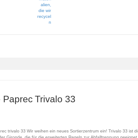
alien,
die wir
recycel
n
 Paprec Trivalo 33
c trivalo 33 Wir weihen ein neues Sortierzentrum ein! Trivalo 33 ist di
er Gironde, die für die erweiterten Regeln zur Abfalltrennung geeignet 