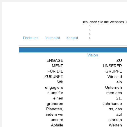
Besuchen Sie die Websites un
Finde uns
Journalist
Kontakt
Vision
ENGAGE
ZU
MENT
UNSERER
FÜR DIE
GRUPPE
ZUKUNFT
Wir sind
Wir
ein
engagiere
Unterneh
n uns für
men des
einen
21.
grüneren
Jahrhunde
Planeten,
rts, das
indem wir
auf
unsere
starken
Abfälle
Werten