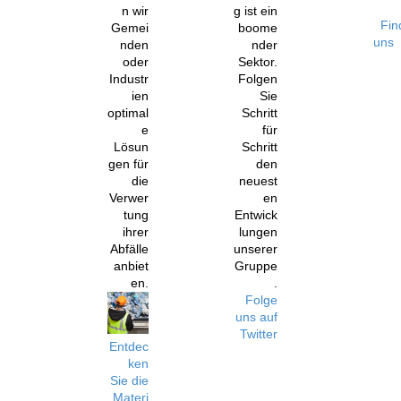
n wir
g ist ein
Fin
Gemei
boome
uns
nden
nder
oder
Sektor.
Industr
Folgen
ien
Sie
optimal
Schritt
e
für
Lösun
Schritt
gen für
den
die
neuest
Verwer
en
tung
Entwick
ihrer
lungen
Abfälle
unserer
anbiet
Gruppe
en.
.
Folge
uns auf
Twitter
Entdec
ken
Sie die
Materi