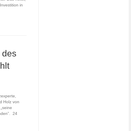
nvestition in
 des
hlt
zexperte,
nd Holz von
 „seine
inden”. 24