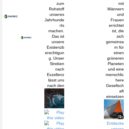
zum
mit
Rohstoff
Männern
unseres
und
Jahrhunde
Frauen
rts
errichtet
machen.
ist, die
Das ist
sich
unsere
gemeinsa
Existenzb
m für
erechtigun
einen
g. Unser
grüneren
Streben
Planeten
nach
und eine
Exzellenz
menschlic
lässt uns
here
nach den
Gesellsch
aft
einsetzen
Entdecke
unsere