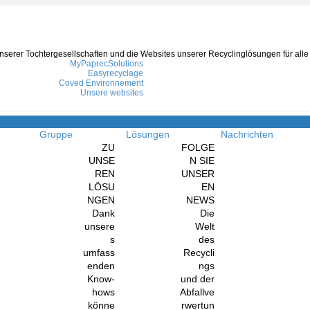
serer Tochtergesellschaften und die Websites unserer Recyclinglösungen für alle A
MyPaprecSolutions
Easyrecyclage
Coved Environnement
Unsere websites
Navigation
Gruppe
Lösungen
Nachrichten
ZU
FOLGE
UNSE
N SIE
REN
UNSER
LÖSU
EN
NGEN
NEWS
Dank
Die
unsere
Welt
s
des
umfass
Recycli
enden
ngs
Know-
und der
hows
Abfallve
könne
rwertun