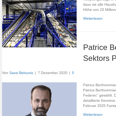
dass sie alle Hausha
Höhe von 20 Million
Weiterlesen
Patrice 
Sektors 
Von
Sassi Belounis
|
7 Dezember 2020
|
0
Patrice Berthommier
Patrice Berthommier
Federec” gewählt. D
detaillierte Kenntn
Februar 2025 Fant
Weiterlesen