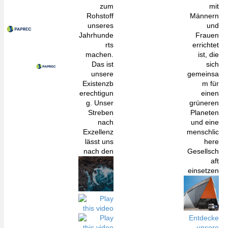
zum
mit
Rohstoff
Männern
unseres
und
Jahrhunde
Frauen
rts
errichtet
machen.
ist, die
Das ist
sich
unsere
gemeinsa
Existenzb
m für
erechtigun
einen
g. Unser
grüneren
Streben
Planeten
nach
und eine
Exzellenz
menschlic
lässt uns
here
nach den
Gesellsch
aft
einsetzen
Entdecke
unsere