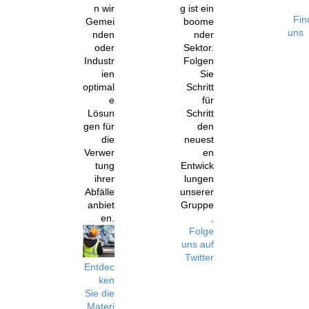
n wir
g ist ein
Fin
Gemei
boome
uns
nden
nder
oder
Sektor.
Industr
Folgen
ien
Sie
optimal
Schritt
e
für
Lösun
Schritt
gen für
den
die
neuest
Verwer
en
tung
Entwick
ihrer
lungen
Abfälle
unserer
anbiet
Gruppe
en.
.
Folge
uns auf
Twitter
Entdec
ken
Sie die
Materi