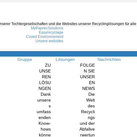
serer Tochtergesellschaften und die Websites unserer Recyclinglösungen für alle A
MyPaprecSolutions
Easyrecyclage
Coved Environnement
Unsere websites
Navigation
Gruppe
Lösungen
Nachrichten
ZU
FOLGE
UNSE
N SIE
REN
UNSER
LÖSU
EN
NGEN
NEWS
Dank
Die
unsere
Welt
s
des
umfass
Recycli
enden
ngs
Know-
und der
hows
Abfallve
könne
rwertun