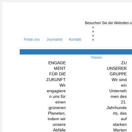
Besuchen Sie die Websites un
Finde uns
Journalist
Kontakt
Vision
ENGAGE
ZU
MENT
UNSERER
FÜR DIE
GRUPPE
ZUKUNFT
Wir sind
Wir
ein
engagiere
Unterneh
n uns für
men des
einen
21.
grüneren
Jahrhunde
Planeten,
rts, das
indem wir
auf
unsere
starken
Abfälle
Werten