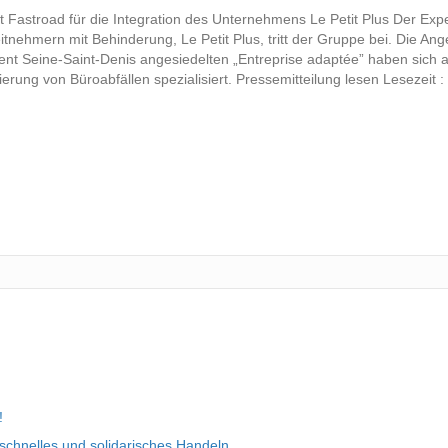
Fastroad für die Integration des Unternehmens Le Petit Plus Der Exper
itnehmern mit Behinderung, Le Petit Plus, tritt der Gruppe bei. Die Ange
nt Seine-Saint-Denis angesiedelten „Entreprise adaptée” haben sich a
rung von Büroabfällen spezialisiert. Pressemitteilung lesen Lesezeit 
!
chnelles und solidarisches Handeln