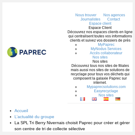
Me
Nous trouver
Nos agences
Journalistes
Contact
Espace client
Espace Client
Découvrez nos espaces clients en ligne
qui centralisent toutes vos informations
clients et suivez vos dossiers de près
MyPaprec
MyNodus Services
Accès collaborateur
Nos sites
Nos sites
Découvrez tous nos sites de filiales
mais aussi nos sites de solutions de
recyclage pour tous vos déchets qui
composent la galaxie Paprec sur
internet.
Mypaprecsolutions.com
Easyrecyclage
Nos sites
Accueil
L’actualité du groupe
La SPL Tri Berry Nivernais choisit Paprec pour créer et gérer
son centre de tri de collecte sélective