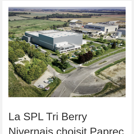
La SPL Tri Berry
Nivernais choisit Paprec