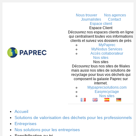
Me
Nous trouver
Nos agences
Journalistes
Contact
Espace client
Espace Client
Découvrez nos espaces clients en ligne
qui centralisent toutes vos informations
clients et suivez vos dossiers de près
MyPaprec
MyNodus Services
Accès collaborateur
Nos sites
Nos sites
Découvrez tous nos sites de filiales
mais aussi nos sites de solutions de
recyclage pour tous vos déchets qui
composent la galaxie Paprec sur
internet.
Mypaprecsolutions.com
Easyrecyclage
Nos sites
Accueil
Solutions de valorisation des déchets pour les professionnels
Entreprises
Nos solutions pour les entreprises
Sensibilisation au tri