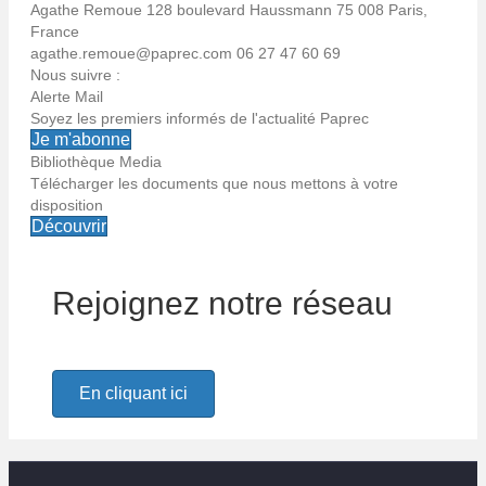
Agathe Remoue
128 boulevard Haussmann
75 008 Paris,
France
agathe.remoue@paprec.com
06 27 47 60 69
Nous suivre :
Alerte Mail
Soyez les premiers informés de l'actualité Paprec
Je m'abonne
Bibliothèque Media
Télécharger les documents que nous mettons à votre
Alerte email
disposition
Découvrir
Soyez les premiers informés de l'actualité Paprec
Rejoignez notre réseau
Votre email
En cliquant ici