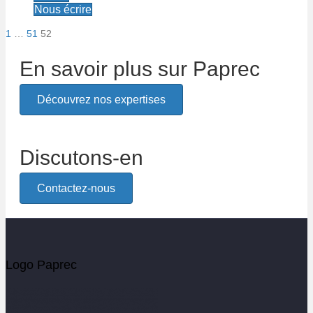
Nous écrire
1
…
51
52
Pagination
En savoir plus sur Paprec
des
publications
Découvrez nos expertises
Discutons-en
Contactez-nous
Logo Paprec