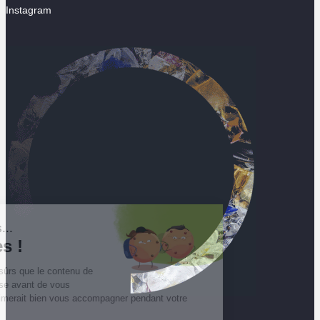
Instagram
Salut c'est nous...
les Cookies !
On a attendu d'être sûrs que le contenu de
ce site vous intéresse avant de vous
déranger, mais on aimerait bien vous accompagner pendant votre
visite...