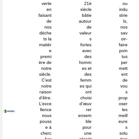
verte
21è
ou
en
siècle
indu
faisant
bâtie
strie
de
autour
ls,
nos
de
nos
déche
valeur
sav
ts la
s
oir-
matièr
fortes
faire
e
avec
poin
premi
des
tus
ère de
homm
per
notre
es et
mett
siècle.
des
ent
C’est
femm
de
notre
es qui
vou
raison
ont
s
d’être.
choisi
prop
L’exce
d’œuv
oser
llence
rer
les
nous
ensem
meill
pouss
ble
eure
e à
pour
s
cherc
une
solu