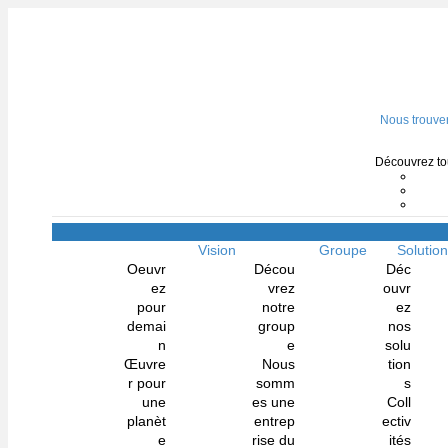
Nous trouve
Découvrez tou
Vision
Groupe
Solutio
Oeuvr
Décou
Déc
ez
vrez
ouvr
pour
notre
ez
demai
group
nos
n
e
solu
Œuvre
Nous
tion
r pour
somm
s
une
es une
Coll
planèt
entrep
ectiv
e
rise du
ités