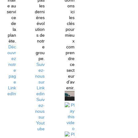
inair
pas
donn
e au
les
ons
servi
derni
ici
ce
ères
les
de
évol
clés
la
ution
pour
plan
s de
mieu
ète.
notr
x
Déc
e
com
ouvr
grou
pren
ez
pe.
dre
notr
Suiv
ce
e
ez-
sect
pag
nous
eur
e
sur
d’av
Link
Link
enir.
edIn
edin
Suiv
ez-
nous
sur
Yout
ube