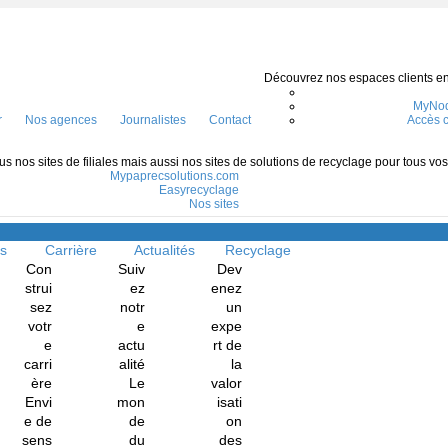
Découvrez nos espaces clients en l
MyNod
r
Nos agences
Journalistes
Contact
Accès c
s nos sites de filiales mais aussi nos sites de solutions de recyclage pour tous vo
Mypaprecsolutions.com
Easyrecyclage
Nos sites
Menu
ns
Carrière
Actualités
Recyclage
Con
Suiv
Dev
strui
ez
enez
sez
notr
un
votr
e
expe
e
actu
rt de
carri
alité
la
ère
Le
valor
Envi
mon
isati
e de
de
on
sens
du
des