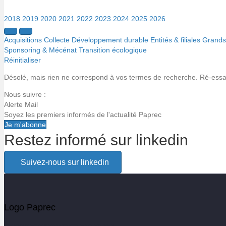
2018
2019
2020
2021
2022
2023
2024
2025
2026
Acquisitions
Collecte
Développement durable
Entités & filiales
Grands 
Sponsoring & Mécénat
Transition écologique
Réinitialiser
Désolé, mais rien ne correspond à vos termes de recherche. Ré-essaye
Nous suivre :
Alerte Mail
Soyez les premiers informés de l'actualité Paprec
Je m'abonne
Restez informé sur linkedin
Alerte email
Suivez-nous sur linkedin
Soyez les premiers informés de l'actualité Paprec
Votre email
Logo Paprec