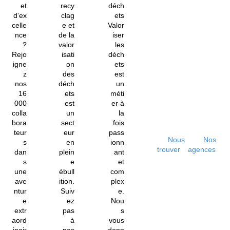
et
recy
déch
d’ex
clag
ets
celle
e et
Valor
nce
de la
iser
?
valor
les
Rejo
isati
déch
igne
on
ets
z
des
est
nos
déch
un
16
ets
méti
000
est
er à
colla
un
la
bora
sect
fois
teur
eur
pass
Nous
Nos
s
en
ionn
trouver
agences
dan
plein
ant
s
e
et
une
ébull
com
ave
ition.
plex
ntur
Suiv
e.
e
ez
Nou
extr
pas
s
aord
à
vous