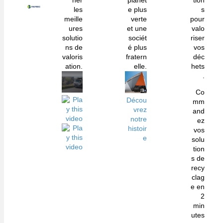
her
planèt
tion
les
e plus
s
meille
verte
pour
ures
et une
valo
solutio
sociét
riser
ns de
é plus
vos
valoris
fratern
déc
ation.
elle.
hets
.
Co
Décou
mm
vrez
and
notre
ez
histoir
vos
e
solu
tion
s de
recy
clag
e en
2
min
utes