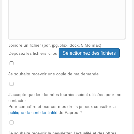
Joindre un fichier (pdf, jpg, xlsx, docx, 5 Mo max)
Déposez les fichiers ici ou
Types
de
fichiers
Je souhaite recevoir une copie de ma demande
acceptés :
*
pdf,
jpg,
J'accepte que les données fournies soient utilisées pour me
jpeg,
contacter.
xlsx,
Pour connaître et exercer mes droits je peux consulter la
docx.
politique de confidentialité
de Paprec. *
Je souhaite recevoir la newsletter, l'actualité et des offres