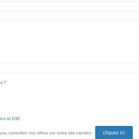
s ?
ers et D3E
cliquez ici
e, consultez nos offres sur notre site carrière :