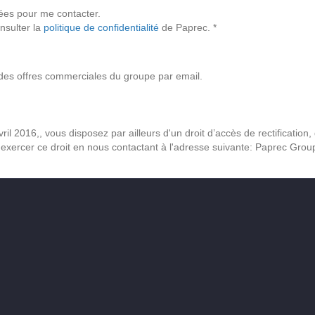
sées pour me contacter.
nsulter la
politique de confidentialité
de Paprec. *
et des offres commerciales du groupe par email.
2016,, vous disposez par ailleurs d'un droit d’accès de rectification,
exercer ce droit en nous contactant à l'adresse suivante: Paprec Gro