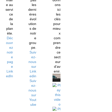
inair
pas
donn
e au
les
ons
servi
derni
ici
ce
ères
les
de
évol
clés
la
ution
pour
plan
s de
mieu
ète.
notr
x
Déc
e
com
ouvr
grou
pren
ez
pe.
dre
notr
Suiv
ce
e
ez-
sect
pag
nous
eur
e
sur
d’av
Link
Link
enir.
edIn
edin
Suiv
ez-
nous
sur
Yout
ube