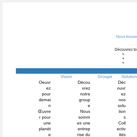
Nous trouve
Découvrez tou
Vision
Groupe
Solutio
Oeuvr
Décou
Déc
ez
vrez
ouvr
pour
notre
ez
demai
group
nos
n
e
solu
Œuvre
Nous
tion
r pour
somm
s
une
es une
Coll
planèt
entrep
ectiv
e
rise du
ités