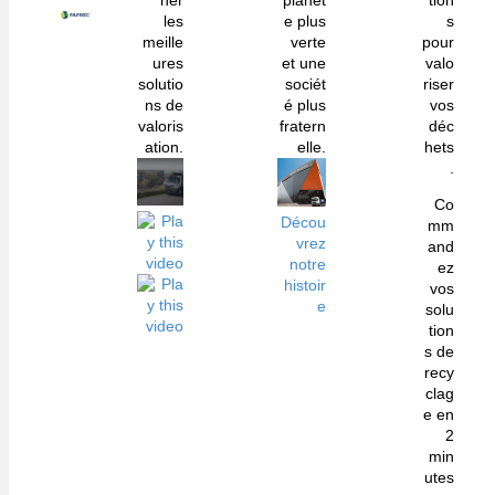
her
planèt
tion
les
e plus
s
meille
verte
pour
ures
et une
valo
solutio
sociét
riser
ns de
é plus
vos
valoris
fratern
déc
ation.
elle.
hets
.
Co
Décou
mm
vrez
and
notre
ez
histoir
vos
e
solu
tion
s de
recy
clag
e en
2
min
utes