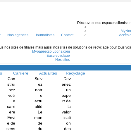
Découvrez nos espaces clients en l
MyNod
r
Nos agences
Journalistes
Contact
Accès c
s nos sites de filiales mais aussi nos sites de solutions de recyclage pour tous vo
Mypaprecsolutions.com
Easyrecyclage
Nos sites
Menu
ns
Carrière
Actualités
Recyclage
Con
Suiv
Dev
strui
ez
enez
sez
notr
un
votr
e
expe
e
actu
rt de
carri
alité
la
ère
Le
valor
Envi
mon
isati
e de
de
on
sens
du
des