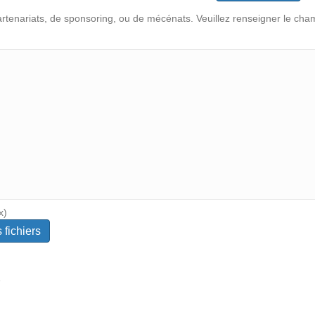
artenariats, de sponsoring, ou de mécénats. Veuillez renseigner le c
x)
e