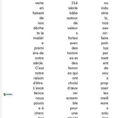
verte
21è
ou
en
siècle
indu
faisant
bâtie
strie
de
autour
ls,
nos
de
nos
déche
valeur
sav
ts la
s
oir-
matièr
fortes
faire
e
avec
poin
premi
des
tus
ère de
homm
per
notre
es et
mett
siècle.
des
ent
C’est
femm
de
notre
es qui
vou
raison
ont
s
d’être.
choisi
prop
L’exce
d’œuv
oser
llence
rer
les
nous
ensem
meill
pouss
ble
eure
e à
pour
s
cherc
une
solu