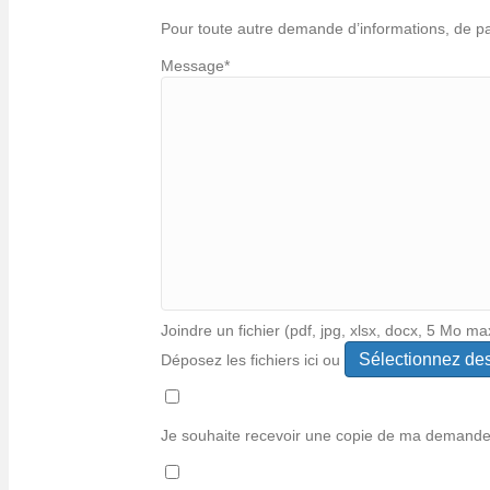
Pour toute autre demande d’informations, de p
Message
*
Joindre un fichier (pdf, jpg, xlsx, docx, 5 Mo ma
Déposez les fichiers ici ou
Types
de
fichiers
Je souhaite recevoir une copie de ma demand
acceptés :
*
pdf,