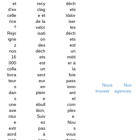
et
recy
déch
d’ex
clag
ets
celle
e et
Valor
nce
de la
iser
?
valor
les
Rejo
isati
déch
igne
on
ets
z
des
est
nos
déch
un
16
ets
méti
000
est
er à
colla
un
la
bora
sect
fois
teur
eur
pass
Nous
Nos
s
en
ionn
trouver
agences
dan
plein
ant
s
e
et
une
ébull
com
ave
ition.
plex
ntur
Suiv
e.
e
ez
Nou
extr
pas
s
aord
à
vous