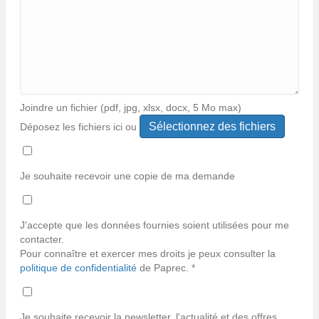
Joindre un fichier (pdf, jpg, xlsx, docx, 5 Mo max)
Déposez les fichiers ici ou
Types
de
fichiers
Je souhaite recevoir une copie de ma demande
acceptés :
*
pdf,
jpg,
J'accepte que les données fournies soient utilisées pour me
jpeg,
contacter.
xlsx,
Pour connaître et exercer mes droits je peux consulter la
docx.
politique de confidentialité
de Paprec. *
Je souhaite recevoir la newsletter, l'actualité et des offres