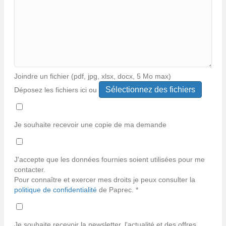
Joindre un fichier (pdf, jpg, xlsx, docx, 5 Mo max)
Déposez les fichiers ici ou
Types
de
fichiers
Je souhaite recevoir une copie de ma demande
acceptés :
*
pdf,
jpg,
J'accepte que les données fournies soient utilisées pour me
jpeg,
contacter.
xlsx,
Pour connaître et exercer mes droits je peux consulter la
docx.
politique de confidentialité
de Paprec. *
Je souhaite recevoir la newsletter, l'actualité et des offres