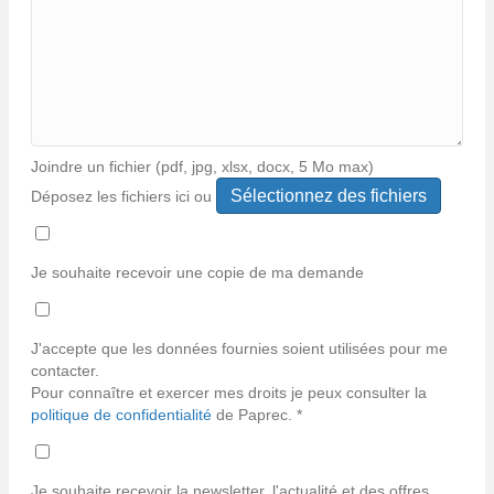
Joindre un fichier (pdf, jpg, xlsx, docx, 5 Mo max)
Déposez les fichiers ici ou
Types
de
fichiers
Je souhaite recevoir une copie de ma demande
acceptés :
*
pdf,
jpg,
J'accepte que les données fournies soient utilisées pour me
jpeg,
contacter.
xlsx,
Pour connaître et exercer mes droits je peux consulter la
docx.
politique de confidentialité
de Paprec. *
Je souhaite recevoir la newsletter, l'actualité et des offres