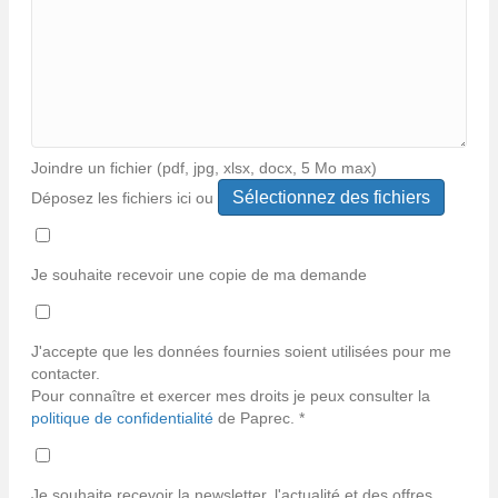
Joindre un fichier (pdf, jpg, xlsx, docx, 5 Mo max)
Déposez les fichiers ici ou
Types
de
fichiers
Je souhaite recevoir une copie de ma demande
acceptés :
*
pdf,
jpg,
J'accepte que les données fournies soient utilisées pour me
jpeg,
contacter.
xlsx,
Pour connaître et exercer mes droits je peux consulter la
docx.
politique de confidentialité
de Paprec. *
Je souhaite recevoir la newsletter, l'actualité et des offres