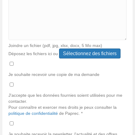
Joindre un fichier (pdf, jpg, xlsx, docx, 5 Mo max)
Déposez les fichiers ici ou
Types
de
fichiers
Je souhaite recevoir une copie de ma demande
acceptés :
*
pdf,
jpg,
J'accepte que les données fournies soient utilisées pour me
jpeg,
contacter.
xlsx,
Pour connaître et exercer mes droits je peux consulter la
docx.
politique de confidentialité
de Paprec. *
Je souhaite recevoir la newsletter, l'actualité et des offres