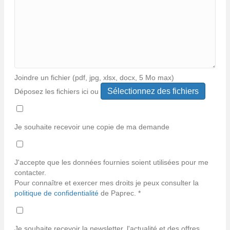
Joindre un fichier (pdf, jpg, xlsx, docx, 5 Mo max)
Déposez les fichiers ici ou
Types
de
fichiers
Je souhaite recevoir une copie de ma demande
acceptés :
*
pdf,
jpg,
J'accepte que les données fournies soient utilisées pour me
jpeg,
contacter.
xlsx,
Pour connaître et exercer mes droits je peux consulter la
docx.
politique de confidentialité
de Paprec. *
Je souhaite recevoir la newsletter, l'actualité et des offres