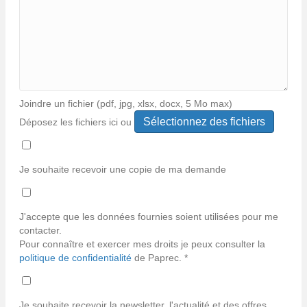
Joindre un fichier (pdf, jpg, xlsx, docx, 5 Mo max)
Déposez les fichiers ici ou
Types
de
fichiers
Je souhaite recevoir une copie de ma demande
acceptés :
*
pdf,
jpg,
J'accepte que les données fournies soient utilisées pour me
jpeg,
contacter.
xlsx,
Pour connaître et exercer mes droits je peux consulter la
docx.
politique de confidentialité
de Paprec. *
Je souhaite recevoir la newsletter, l'actualité et des offres