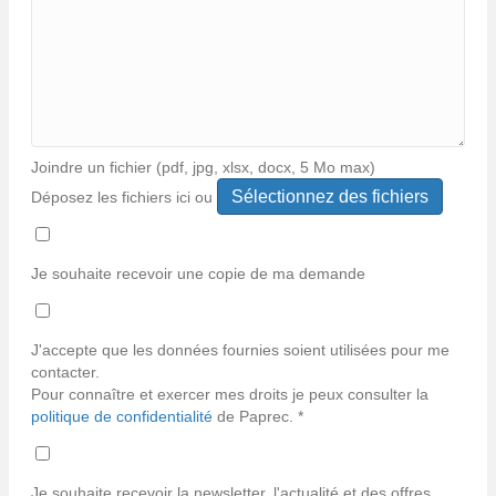
Joindre un fichier (pdf, jpg, xlsx, docx, 5 Mo max)
Déposez les fichiers ici ou
Types
de
fichiers
Je souhaite recevoir une copie de ma demande
acceptés :
*
pdf,
jpg,
J'accepte que les données fournies soient utilisées pour me
jpeg,
contacter.
xlsx,
Pour connaître et exercer mes droits je peux consulter la
docx.
politique de confidentialité
de Paprec. *
Je souhaite recevoir la newsletter, l'actualité et des offres