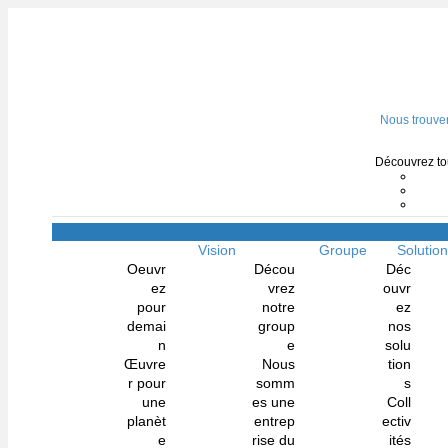
Nous trouve
Découvrez tou
Vision
Groupe
Solutio
Oeuvr
Décou
Déc
ez
vrez
ouvr
pour
notre
ez
demai
group
nos
n
e
solu
Œuvre
Nous
tion
r pour
somm
s
une
es une
Coll
planèt
entrep
ectiv
e
rise du
ités