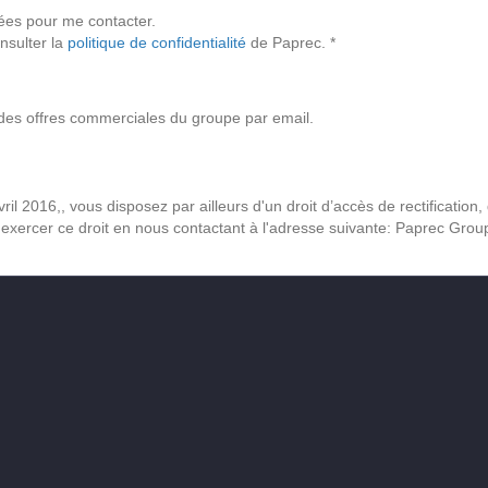
sées pour me contacter.
nsulter la
politique de confidentialité
de Paprec. *
et des offres commerciales du groupe par email.
2016,, vous disposez par ailleurs d'un droit d’accès de rectification,
exercer ce droit en nous contactant à l'adresse suivante: Paprec Gro