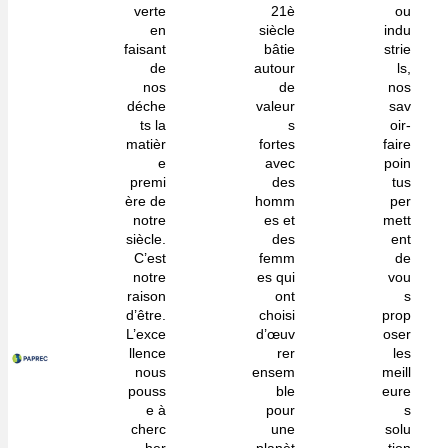
verte
21è
ou
en
siècle
indu
faisant
bâtie
strie
de
autour
ls,
nos
de
nos
déche
valeur
sav
ts la
s
oir-
matièr
fortes
faire
e
avec
poin
premi
des
tus
ère de
homm
per
notre
es et
mett
siècle.
des
ent
C’est
femm
de
notre
es qui
vou
raison
ont
s
d’être.
choisi
prop
L’exce
d’œuv
oser
llence
rer
les
nous
ensem
meill
pouss
ble
eure
e à
pour
s
cherc
une
solu