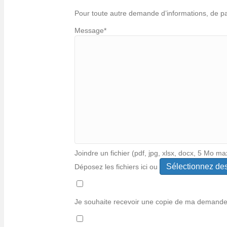
Pour toute autre demande d’informations, de p
Message
*
Joindre un fichier (pdf, jpg, xlsx, docx, 5 Mo ma
Déposez les fichiers ici ou
Types
de
fichiers
Je souhaite recevoir une copie de ma demand
acceptés :
*
pdf,