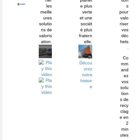
her
planèt
tion
les
e plus
s
meille
verte
pour
ures
et une
valo
solutio
sociét
riser
ns de
é plus
vos
valoris
fratern
déc
ation.
elle.
hets
.
Co
Décou
mm
vrez
and
notre
ez
histoir
vos
e
solu
tion
s de
recy
clag
e en
2
min
utes