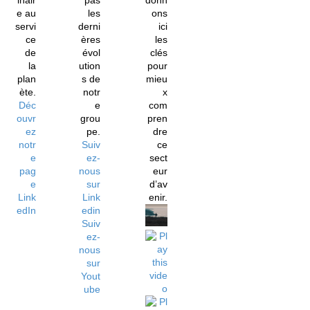
inair
pas
donn
e au
les
ons
servi
derni
ici
ce
ères
les
de
évol
clés
la
ution
pour
plan
s de
mieu
ète.
notr
x
Déc
e
com
ouvr
grou
pren
ez
pe.
dre
notr
Suiv
ce
e
ez-
sect
pag
nous
eur
e
sur
d’av
Link
Link
enir.
edIn
edin
Suiv
ez-
nous
sur
Yout
ube