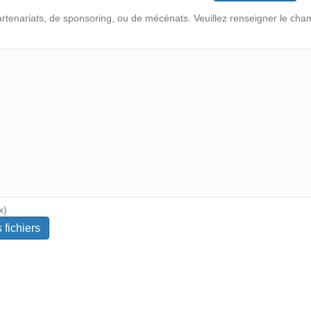
artenariats, de sponsoring, ou de mécénats. Veuillez renseigner le c
x)
e