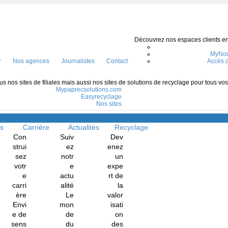
Découvrez nos espaces clients en l
MyNod
r
Nos agences
Journalistes
Contact
Accès c
s nos sites de filiales mais aussi nos sites de solutions de recyclage pour tous vo
Mypaprecsolutions.com
Easyrecyclage
Nos sites
Menu
ns
Carrière
Actualités
Recyclage
Con
Suiv
Dev
strui
ez
enez
sez
notr
un
votr
e
expe
e
actu
rt de
carri
alité
la
ère
Le
valor
Envi
mon
isati
e de
de
on
sens
du
des