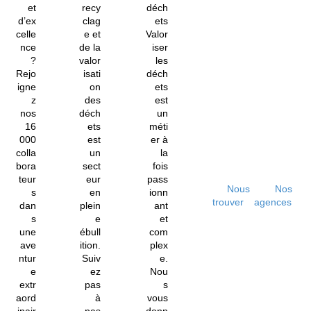
et
recy
déch
d’ex
clag
ets
celle
e et
Valor
nce
de la
iser
?
valor
les
Rejo
isati
déch
igne
on
ets
z
des
est
nos
déch
un
16
ets
méti
000
est
er à
colla
un
la
bora
sect
fois
teur
eur
pass
Nous
Nos
s
en
ionn
trouver
agences
dan
plein
ant
s
e
et
une
ébull
com
ave
ition.
plex
ntur
Suiv
e.
e
ez
Nou
extr
pas
s
aord
à
vous