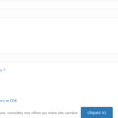
s ?
ers et D3E
cliquez ici
e, consultez nos offres sur notre site carrière :