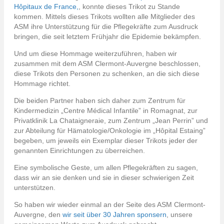
Hôpitaux de France,
, konnte dieses Trikot zu Stande
kommen. Mittels dieses Trikots wollten alle Mitglieder des
ASM ihre Unterstützung für die Pflegekräfte zum Ausdruck
bringen, die seit letztem Frühjahr die Epidemie bekämpfen.
Und um diese Hommage weiterzuführen, haben wir
zusammen mit dem ASM Clermont-Auvergne beschlossen,
diese Trikots den Personen zu schenken, an die sich diese
Hommage richtet.
Die beiden Partner haben sich daher zum Zentrum für
Kindermedizin „Centre Médical Infantile” in Romagnat, zur
Privatklinik La Chataigneraie, zum Zentrum „Jean Perrin” und
zur Abteilung für Hämatologie/Onkologie im „Hôpital Estaing”
begeben, um jeweils ein Exemplar dieser Trikots jeder der
genannten Einrichtungen zu überreichen.
Eine symbolische Geste, um allen Pflegekräften zu sagen,
dass wir an sie denken und sie in dieser schwierigen Zeit
unterstützen.
So haben wir wieder einmal an der Seite des ASM Clermont-
Auvergne, den
wir seit über 30 Jahren sponsern
, unsere