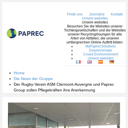
Nav
Finde uns
Journalist
Kontakt
Unsere websites
Unsere websites
Besuchen Sie die Websites unserer
Tochtergesellschaften und die Websites
unserer Recyclinglösungen für alle
Arten von Abfällen, die unseren
umfangreichen Online-Auftritt bilden.
MyPaprecSolutions
Easyrecyclage
Coved Environnement
Unsere websites
Home
Die News der Gruppe
Der Rugby-Verein ASM Clermont-Auvergne und Paprec
Group zollen Pflegekräften ihre Anerkennung