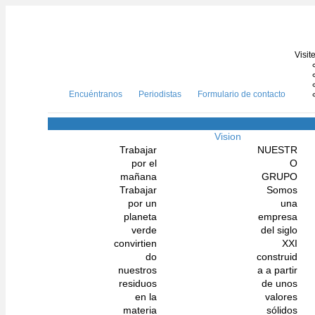
Visit
Encuéntranos
Periodistas
Formulario de contacto
Vision
Trabajar
NUESTR
por el
O
mañana
GRUPO
Trabajar
Somos
por un
una
planeta
empresa
verde
del siglo
convirtien
XXI
do
construid
nuestros
a a partir
residuos
de unos
en la
valores
materia
sólidos