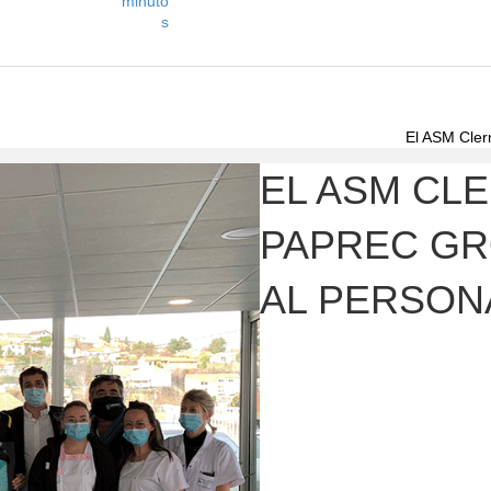
minuto
s
El ASM Cler
EL ASM CL
PAPREC GR
AL PERSON