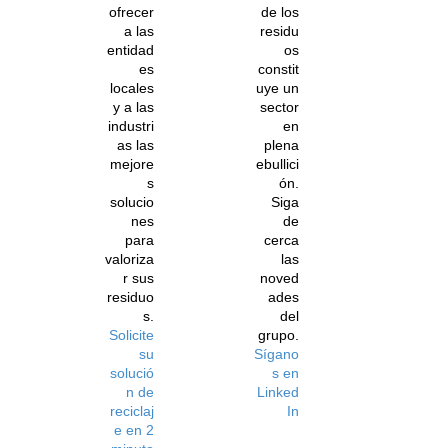
ofrecer
de los
a las
residu
entidad
os
es
constit
locales
uye un
y a las
sector
industri
en
as las
plena
mejore
ebullici
s
ón.
solucio
Siga
nes
de
para
cerca
valoriza
las
r sus
noved
residuo
ades
s.
del
Solicite
grupo.
su
Sígano
solució
s en
n de
Linked
reciclaj
In
e en 2