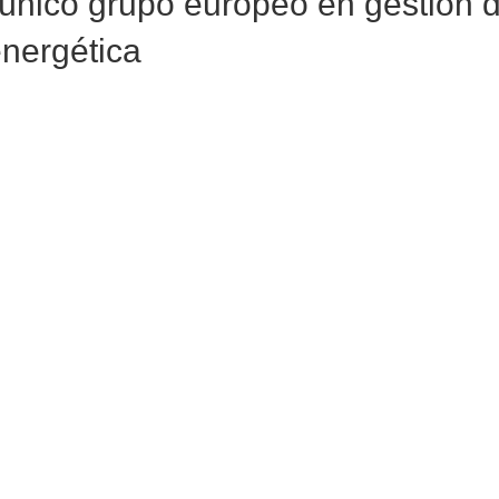
 único grupo europeo en gestión 
energética