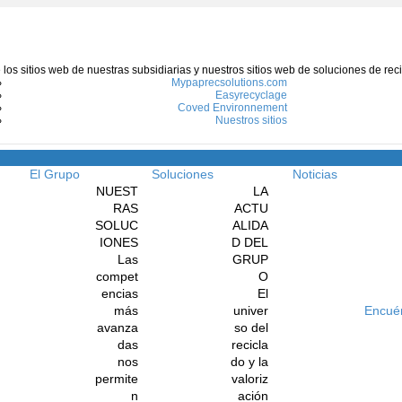
e los sitios web de nuestras subsidiarias y nuestros sitios web de soluciones de re
Mypaprecsolutions.com
Easyrecyclage
Coved Environnement
Nuestros sitios
Menú
El Grupo
Soluciones
Noticias
NUEST
LA
RAS
ACTU
SOLUC
ALIDA
IONES
D DEL
Las
GRUP
compet
O
encias
El
más
univer
Encué
avanza
so del
das
recicla
nos
do y la
permite
valoriz
n
ación