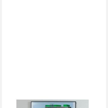
Un sitio especializado
Sus principales actividades son la recogida,
transferencia y tratamiento de residuos
industriales peligrosos y no peligrosos. En
cuanto a la planta, dispone de tres líneas de
trituración/lavado para recuperar envases
metálicos, plásticos y big bags, contaminadaos.
La empresa también recoge, transporta y trata
residuos industriales, y sin olvidarnos de la
recogida y alquiler de contenedores.