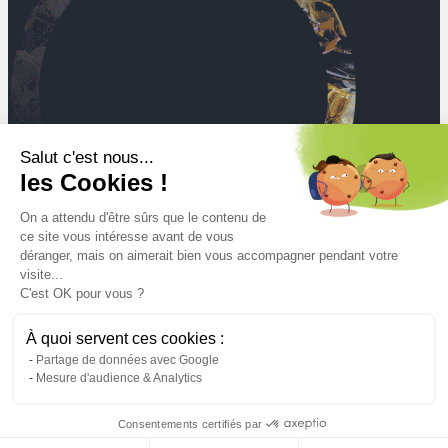
Salut c'est nous...
les Cookies !
On a attendu d'être sûrs que le contenu de
ce site vous intéresse avant de vous
déranger, mais on aimerait bien vous accompagner pendant votre
visite...
C'est OK pour vous ?
Mt
À quoi servent ces cookies :
de residuos recogidos y tratados en 2025
Partage de données avec Google
Mesure d'audience & Analytics
Consentements certifiés par
Aviso legal
Condiciones generales de uso