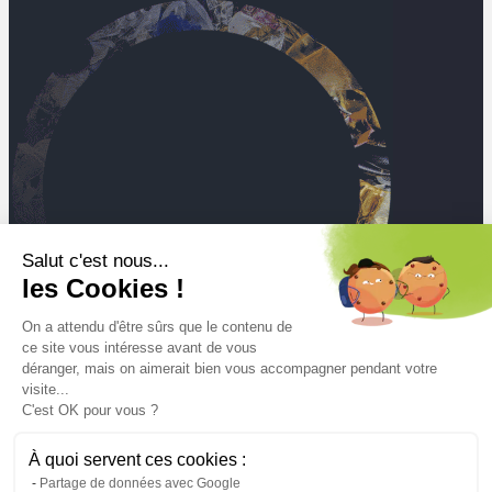
Salut c'est nous...
les Cookies !
On a attendu d'être sûrs que le contenu de
ce site vous intéresse avant de vous
déranger, mais on aimerait bien vous accompagner pendant votre
visite...
C'est OK pour vous ?
Mt
À quoi servent ces cookies :
der gesammelten und behandelten Abfälle seit 2025
Partage de données avec Google