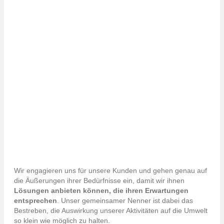
Paprec Agro unterstützt seine Kunden ebenfalls in
folgenden Bereichen :
Abfallsammlung und Abfalltransport
Reinigung von Klärteichen und Verwertung der
Schlämme
Sanierung und Betrieb von Anlagen zur
Mülllagerung
Aufbereitung und Verwertung von Schlacken
Zerkleinerung von Grünabfällen
Entwässerung von Schlämmen und flüssigen
Abfällen
Wir engagieren uns für unsere Kunden und gehen genau auf
die Äußerungen ihrer Bedürfnisse ein, damit wir ihnen
Lösungen anbieten können, die ihren Erwartungen
entsprechen
. Unser gemeinsamer Nenner ist dabei das
Bestreben, die Auswirkung unserer Aktivitäten auf die Umwelt
so klein wie möglich zu halten.