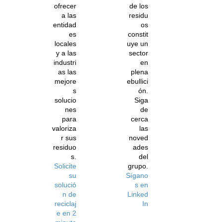
ofrecer
de los
a las
residu
entidad
os
es
constit
locales
uye un
y a las
sector
industri
en
as las
plena
mejore
ebullici
s
ón.
solucio
Siga
nes
de
para
cerca
valoriza
las
r sus
noved
residuo
ades
s.
del
Solicite
grupo.
su
Sígano
solució
s en
n de
Linked
reciclaj
In
e en 2