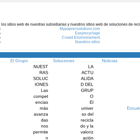
e los sitios web de nuestras subsidiarias y nuestros sitios web de soluciones de re
Mypaprecsolutions.com
Easyrecyclage
Coved Environnement
Nuestros sitios
Menú
El Grupo
Soluciones
Noticias
NUEST
LA
RAS
ACTU
SOLUC
ALIDA
IONES
D DEL
Las
GRUP
compet
O
encias
El
más
univer
Encué
avanza
so del
das
recicla
nos
do y la
permite
valoriz
n
ación