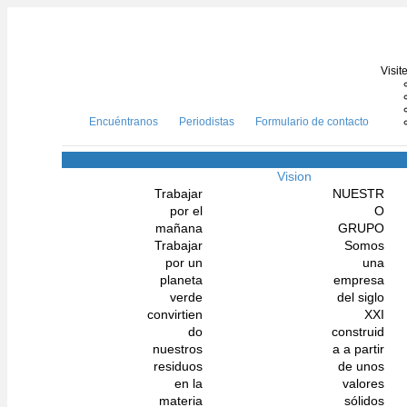
Visit
Encuéntranos
Periodistas
Formulario de contacto
Vision
Trabajar
NUESTR
por el
O
mañana
GRUPO
Trabajar
Somos
por un
una
planeta
empresa
verde
del siglo
convirtien
XXI
do
construid
nuestros
a a partir
residuos
de unos
en la
valores
materia
sólidos