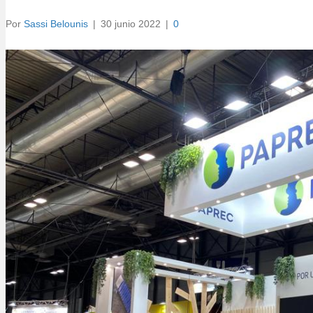
Por
Sassi Belounis
|
30 junio 2022
|
0