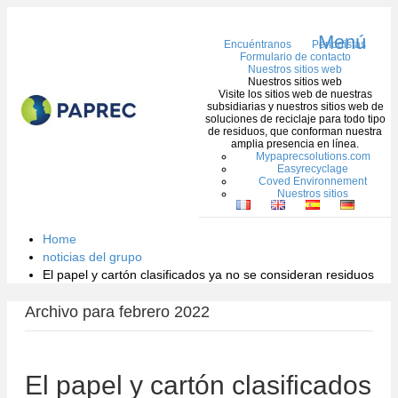
Menú
Encuéntranos
Periodistas
Formulario de contacto
Nuestros sitios web
Nuestros sitios web
Visite los sitios web de nuestras
subsidiarias y nuestros sitios web de
soluciones de reciclaje para todo tipo
de residuos, que conforman nuestra
amplia presencia en línea.
Mypaprecsolutions.com
Easyrecyclage
Coved Environnement
Nuestros sitios
Home
noticias del grupo
El papel y cartón clasificados ya no se consideran residuos
Archivo para febrero 2022
El papel y cartón clasificados