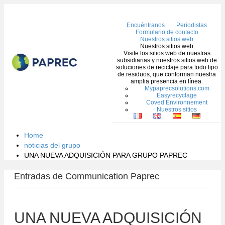
Me
Encuéntranos
Periodistas
Formulario de contacto
Nuestros sitios web
Nuestros sitios web
Visite los sitios web de nuestras
subsidiarias y nuestros sitios web de
soluciones de reciclaje para todo tipo
de residuos, que conforman nuestra
amplia presencia en línea.
Mypaprecsolutions.com
Easyrecyclage
Coved Environnement
Nuestros sitios
Home
noticias del grupo
UNA NUEVA ADQUISICIÓN PARA GRUPO PAPREC
Entradas de Communication Paprec
UNA NUEVA ADQUISICIÓN