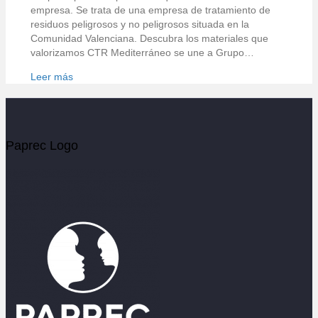
empresa. Se trata de una empresa de tratamiento de
residuos peligrosos y no peligrosos situada en la
Comunidad Valenciana. Descubra los materiales que
valorizamos CTR Mediterráneo se une a Grupo…
Leer más
Paprec Logo