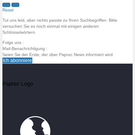
Reset
Tut uns leid, aber nichts passte zu Ihren Suchbegriffen. Bitte
versuchen Sie es noch einmal mit einigen anderen
Schlüsselwörtern.
Folge uns :
Mail-Benachrichtigung :
Seien Sie der Erste, der über Paprec News informiert wird
Ich abonniere
Email alert title
Paprec Logo
Email alert intro
Votre email