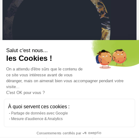
Salut c'est nous...
les Cookies !
On a attendu d'être sûrs que le contenu de
ce site vous intéresse avant de vous
déranger, mais on aimerait bien vous accompagner pendant votre
visite...
C'est OK pour vous ?
Mt
À quoi servent ces cookies :
der gesammelten und behandelten Abfälle seit 2025
Partage de données avec Google
Mesure d'audience & Analytics
Consentements certifiés par
Rechtliche hinweise
Allgemeine Nutzungsbedingungen