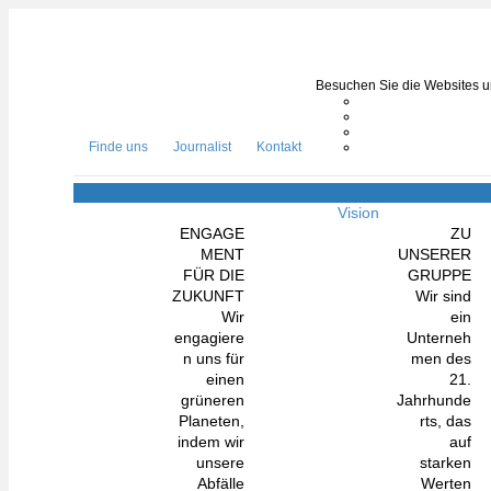
Besuchen Sie die Websites un
Finde uns
Journalist
Kontakt
Vision
ENGAGE
ZU
MENT
UNSERER
FÜR DIE
GRUPPE
ZUKUNFT
Wir sind
Wir
ein
engagiere
Unterneh
n uns für
men des
einen
21.
grüneren
Jahrhunde
Planeten,
rts, das
indem wir
auf
unsere
starken
Abfälle
Werten