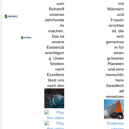
zum
mit
Rohstoff
Männern
unseres
und
Jahrhunde
Frauen
rts
errichtet
machen.
ist, die
Das ist
sich
unsere
gemeinsa
Existenzb
m für
erechtigun
einen
g. Unser
grüneren
Streben
Planeten
nach
und eine
Exzellenz
menschlic
lässt uns
here
nach den
Gesellsch
aft
einsetzen
Entdecke
unsere