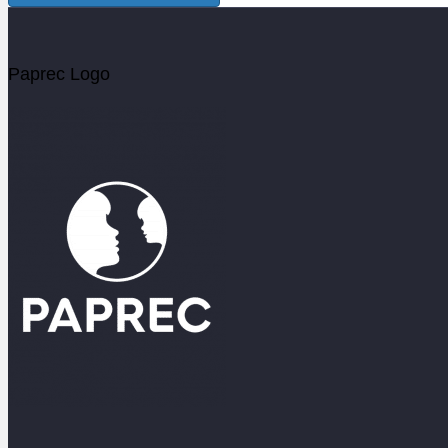
Email alert intro
Votre email
Paprec Logo