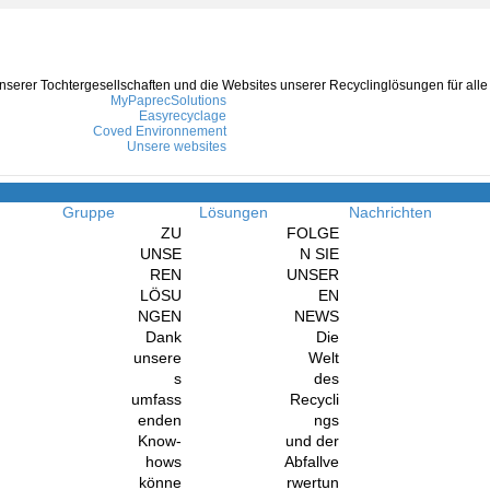
serer Tochtergesellschaften und die Websites unserer Recyclinglösungen für alle A
MyPaprecSolutions
Easyrecyclage
Coved Environnement
Unsere websites
Navigation
Gruppe
Lösungen
Nachrichten
ZU
FOLGE
UNSE
N SIE
REN
UNSER
LÖSU
EN
NGEN
NEWS
Dank
Die
unsere
Welt
s
des
umfass
Recycli
enden
ngs
Know-
und der
hows
Abfallve
könne
rwertun