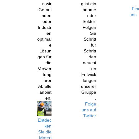
n wir
g ist ein
Fin
Gemei
boome
uns
nden
nder
oder
Sektor.
Industr
Folgen
ien
Sie
optimal
Schritt
e
für
Lösun
Schritt
gen für
den
die
neuest
Verwer
en
tung
Entwick
ihrer
lungen
Abfälle
unserer
anbiet
Gruppe
en.
.
Folge
uns auf
Twitter
Entdec
ken
Sie die
Materi