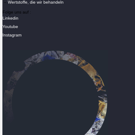
Wertstoffe, die wir behandeln
Folge uns auf :
Linkedin
Youtube
Instagram
Salut c'est nous...
les Cookies !
On a attendu d'être sûrs que le contenu
de ce site vous intéresse avant de
vous déranger, mais on aimerait bien vous accompagner pendant
votre visite...
C'est OK pour vous ?