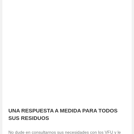
la recuperación de los líquidos: refrigeración,
limpiaparabrisas, gasolina, aceite del motor y la caja de
cambios, etc. Una vez almacenados en recipientes
adaptados, estos líquidos y las baterías se trasladan a
la base destinada a productos peligrosos antes de su
envío a los sistemas de tratamiento.
Las piezas de recambio destinadas a su reutilización
se desmontan y se almacenan para
su reciclado de
segunda mano.
La chatarra y los metales recogidos también se
clasifican, se cortan y se compactan dentro del proceso
de valorización de los materiales.
UNA RESPUESTA A MEDIDA PARA TODOS
SUS RESIDUOS
No dude en consultarnos sus necesidades con los VFU y le