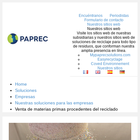
Me
Encuéntranos
Periodistas
Formulario de contacto
Nuestros sitios web
Nuestros sitios web
Visite los sitios web de nuestras
subsidiarias y nuestros sitios web de
soluciones de reciclaje para todo tipo
de residuos, que conforman nuestra
amplia presencia en línea.
Mypaprecsolutions.com
Easyrecyclage
Coved Environnement
Nuestros sitios
Home
Soluciones
Empresas
Nuestras soluciones para las empresas
Venta de materias primas procedentes del reciclado