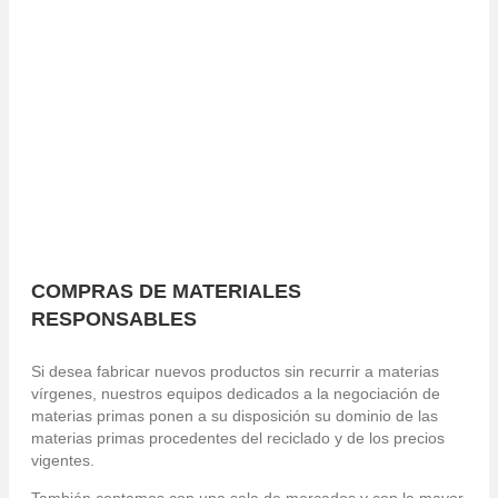
Los sometemos a distintas etapas de tratamiento en
nuestras plantas con vistas a obtener materias primas
de primera calidad. Todos los materiales son objeto de
numerosos controles de calidad y se envasan de forma
óptima para su transporte.
Todas nuestras instalaciones cuentan con una
certificación de calidad.
COMPRAS DE MATERIALES
RESPONSABLES
Si desea fabricar nuevos productos sin recurrir a materias
vírgenes, nuestros equipos dedicados a la negociación de
materias primas ponen a su disposición su dominio de las
materias primas procedentes del reciclado y de los precios
vigentes.