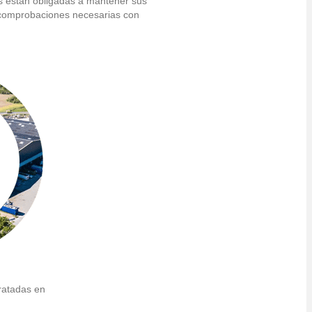
es están obligadas a mantener sus
s comprobaciones necesarias con
ratadas en