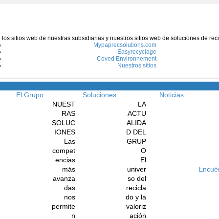
e los sitios web de nuestras subsidiarias y nuestros sitios web de soluciones de re
Mypaprecsolutions.com
Easyrecyclage
Coved Environnement
Nuestros sitios
Menú
El Grupo
Soluciones
Noticias
NUEST
LA
RAS
ACTU
SOLUC
ALIDA
IONES
D DEL
Las
GRUP
compet
O
encias
El
más
univer
Encué
avanza
so del
das
recicla
nos
do y la
permite
valoriz
n
ación