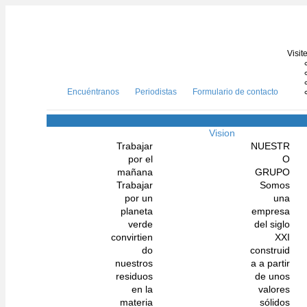
Visit
Encuéntranos
Periodistas
Formulario de contacto
Vision
Trabajar
NUESTR
por el
O
mañana
GRUPO
Trabajar
Somos
por un
una
planeta
empresa
verde
del siglo
convirtien
XXI
do
construid
nuestros
a a partir
residuos
de unos
en la
valores
materia
sólidos