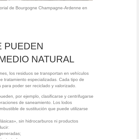
ritorial de Bourgogne Champagne-Ardenne en
E PUEDEN
MEDIO NATURAL
ones, los residuos se transportan en vehículos
de tratamiento especializadas. Cada tipo de
 para poder ser reciclado y valorizado.
eden, por ejemplo, clasificarse y centrifugarse
eraciones de saneamiento. Los lodos
bustible de sustitución que puede utilizarse
ásicas», sin hidrocarburos ni productos
ucir:
generadas;