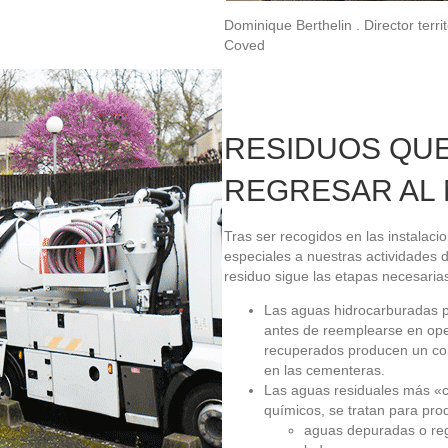
Dominique Berthelin
.
Director ter
Coved
RESIDUOS QU
REGRESAR AL 
Tras ser recogidos en las instalaci
especiales a nuestras actividades 
residuo sigue las etapas necesarias
Las aguas hidrocarburadas pu
antes de reemplearse en op
recuperados producen un com
en las cementeras.
Las aguas residuales más «cl
químicos, se tratan para prod
aguas depuradas o re