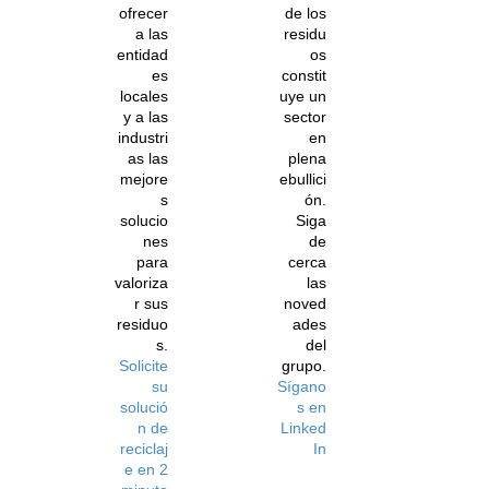
ofrecer
de los
a las
residu
entidad
os
es
constit
locales
uye un
y a las
sector
industri
en
as las
plena
mejore
ebullici
s
ón.
solucio
Siga
nes
de
para
cerca
valoriza
las
r sus
noved
residuo
ades
s.
del
Solicite
grupo.
su
Sígano
solució
s en
n de
Linked
reciclaj
In
e en 2