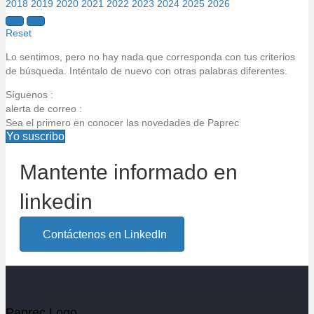
2018
2019
2020
2021
2022
2023
2024
2025
2026
Reset
Lo sentimos, pero no hay nada que corresponda con tus criterios
de búsqueda. Inténtalo de nuevo con otras palabras diferentes.
Síguenos :
alerta de correo :
Sea el primero en conocer las novedades de Paprec
Yo suscribo
Mantente informado en
Email alert title
linkedin
Email alert intro
Contáctenos en LinkedIn
Votre email
Paprec Logo