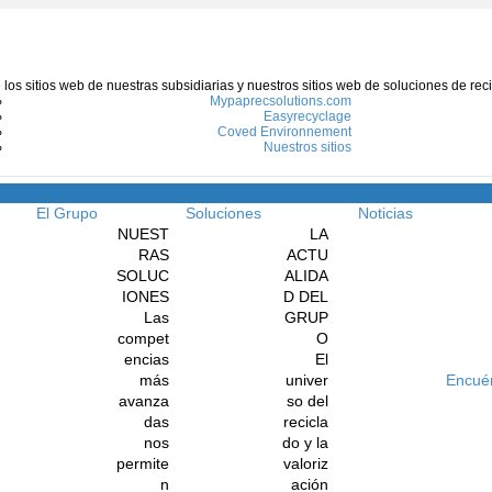
e los sitios web de nuestras subsidiarias y nuestros sitios web de soluciones de re
Mypaprecsolutions.com
Easyrecyclage
Coved Environnement
Nuestros sitios
Menú
El Grupo
Soluciones
Noticias
NUEST
LA
RAS
ACTU
SOLUC
ALIDA
IONES
D DEL
Las
GRUP
compet
O
encias
El
más
univer
Encué
avanza
so del
das
recicla
nos
do y la
permite
valoriz
n
ación