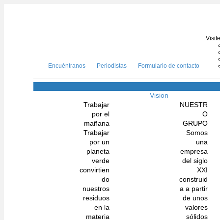
Visit
Encuéntranos
Periodistas
Formulario de contacto
Vision
Trabajar
NUESTR
por el
O
mañana
GRUPO
Trabajar
Somos
por un
una
planeta
empresa
verde
del siglo
convirtien
XXI
do
construid
nuestros
a a partir
residuos
de unos
en la
valores
materia
sólidos