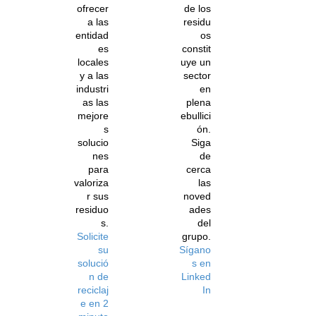
ofrecer
de los
a las
residu
entidad
os
es
constit
locales
uye un
y a las
sector
industri
en
as las
plena
mejore
ebullici
s
ón.
solucio
Siga
nes
de
para
cerca
valoriza
las
r sus
noved
residuo
ades
s.
del
Solicite
grupo.
su
Sígano
solució
s en
n de
Linked
reciclaj
In
e en 2