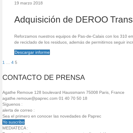
19 marzo 2018
Adquisición de DEROO Transp
Reforzamos nuestros equipos de Pas-de-Calais con los 310 em
de reciclado de los residuos, además de permitirnos seguir inc
Descargar informe
1
…
4
5
Paginación
de
CONTACTO DE PRENSA
entradas
Agathe Remoue
128 boulevard Haussmann
75008 Paris, France
agathe.remoue@paprec.com
01 40 70 50 18
Síguenos :
alerta de correo :
Sea el primero en conocer las novedades de Paprec
Yo suscribo
MEDIATECA :